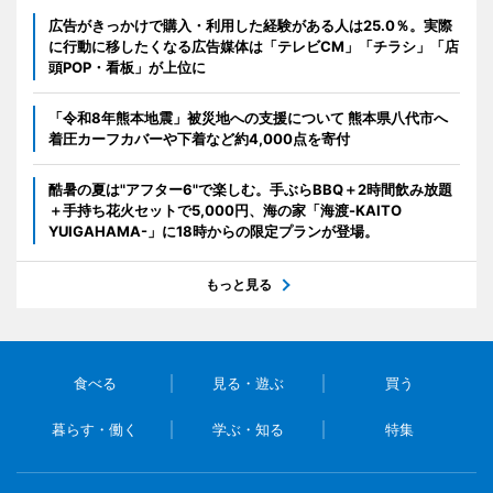
広告がきっかけで購入・利用した経験がある人は25.0％。実際
に行動に移したくなる広告媒体は「テレビCM」「チラシ」「店
頭POP・看板」が上位に
「令和8年熊本地震」被災地への支援について 熊本県八代市へ
着圧カーフカバーや下着など約4,000点を寄付
酷暑の夏は"アフター6"で楽しむ。手ぶらBBQ＋2時間飲み放題
＋手持ち花火セットで5,000円、海の家「海渡-KAITO
YUIGAHAMA-」に18時からの限定プランが登場。
もっと見る
食べる
見る・遊ぶ
買う
暮らす・働く
学ぶ・知る
特集