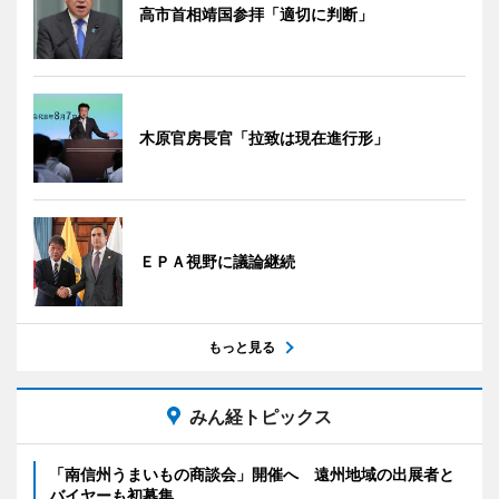
高市首相靖国参拝「適切に判断」
木原官房長官「拉致は現在進行形」
ＥＰＡ視野に議論継続
もっと見る
みん経トピックス
「南信州うまいもの商談会」開催へ 遠州地域の出展者と
バイヤーも初募集