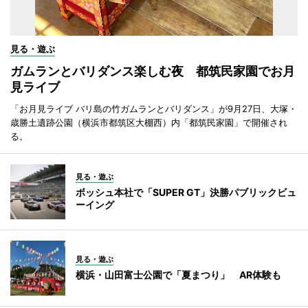
見る・遊ぶ
ガムランとバリダンス楽しむ夜 都筑民家園でお月
見ライブ
「お月見ライブ バリ島の竹ガムランとバリダンス」が9月27日、大塚・
歳勝土遺跡公園（横浜市都筑区大棚西）内「都筑民家園」で開催され
る。
見る・遊ぶ
ボッシュ本社で「SUPER GT」決勝パブリックビュ
ーイング
見る・遊ぶ
横浜・山田富士公園で「夏まつり」 AR体験も