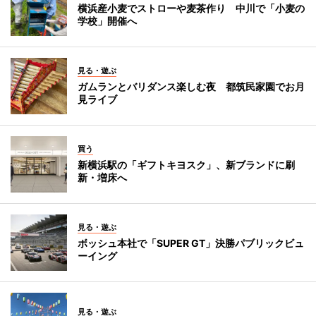
横浜産小麦でストローや麦茶作り 中川で「小麦の
学校」開催へ
見る・遊ぶ
ガムランとバリダンス楽しむ夜 都筑民家園でお月
見ライブ
買う
新横浜駅の「ギフトキヨスク」、新ブランドに刷
新・増床へ
見る・遊ぶ
ボッシュ本社で「SUPER GT」決勝パブリックビュ
ーイング
見る・遊ぶ