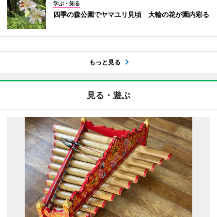
学ぶ・知る
四季の森公園でヤマユリ見頃 大輪の花が園内彩る
もっと見る
見る・遊ぶ