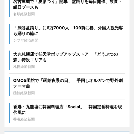
名古屋城で「夏まつり」開幕 盆踊りを毎日開催、飲食・
縁日ブースも
名駅経済新聞
「渋谷盆踊り」に6万7000人 109前に櫓、外国人観光客
も踊りの輪に
シブヤ経済新聞
大丸札幌店で任天堂ポップアップストア 「どうぶつの
森」特設エリアも
札幌経済新聞
OMO5函館で「函館夜景の日」 手回しオルガンで野外劇
テーマ曲
函館経済新聞
香港・九龍塘に韓国料理店「Social」 韓国定番料理を現
代風に
香港経済新聞