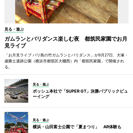
見る・遊ぶ
ガムランとバリダンス楽しむ夜 都筑民家園でお月
見ライブ
「お月見ライブ バリ島の竹ガムランとバリダンス」が9月27日、大塚・
歳勝土遺跡公園（横浜市都筑区大棚西）内「都筑民家園」で開催され
る。
見る・遊ぶ
ボッシュ本社で「SUPER GT」決勝パブリックビュ
ーイング
見る・遊ぶ
横浜・山田富士公園で「夏まつり」 AR体験も