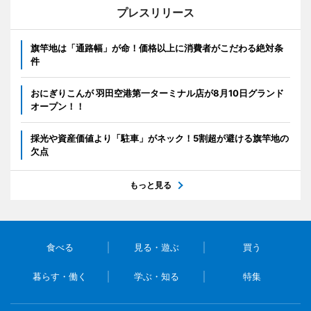
プレスリリース
旗竿地は「通路幅」が命！価格以上に消費者がこだわる絶対条
件
おにぎりこんが 羽田空港第一ターミナル店が8月10日グランド
オープン！！
採光や資産価値より「駐車」がネック！5割超が避ける旗竿地の
欠点
もっと見る
食べる
見る・遊ぶ
買う
暮らす・働く
学ぶ・知る
特集