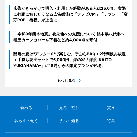
広告がきっかけで購入・利用した経験がある人は25.0％。実際
に行動に移したくなる広告媒体は「テレビCM」「チラシ」「店
頭POP・看板」が上位に
「令和8年熊本地震」被災地への支援について 熊本県八代市へ
着圧カーフカバーや下着など約4,000点を寄付
酷暑の夏は"アフター6"で楽しむ。手ぶらBBQ＋2時間飲み放題
＋手持ち花火セットで5,000円、海の家「海渡-KAITO
YUIGAHAMA-」に18時からの限定プランが登場。
もっと見る
食べる
見る・遊ぶ
買う
暮らす・働く
学ぶ・知る
特集