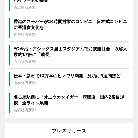
バイヤーも初募集
飯田経済新聞
香港のスーパーが24時間営業のコンビニ 日本式コンビニ
に香港食文化を
香港経済新聞
FC今治・アシックス里山スタジアムでお披露目会 収容人
数約1.7倍に「成長」
今治経済新聞
松本・新村で13万本のヒマワリ満開 見頃は3週間ほど
松本経済新聞
名古屋駅前に「オニツカタイガー」旗艦店 国内2番目規
模、全ライン展開
名駅経済新聞
プレスリリース