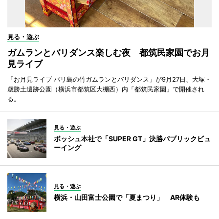
見る・遊ぶ
ガムランとバリダンス楽しむ夜 都筑民家園でお月
見ライブ
「お月見ライブ バリ島の竹ガムランとバリダンス」が9月27日、大塚・
歳勝土遺跡公園（横浜市都筑区大棚西）内「都筑民家園」で開催され
る。
見る・遊ぶ
ボッシュ本社で「SUPER GT」決勝パブリックビュ
ーイング
見る・遊ぶ
横浜・山田富士公園で「夏まつり」 AR体験も