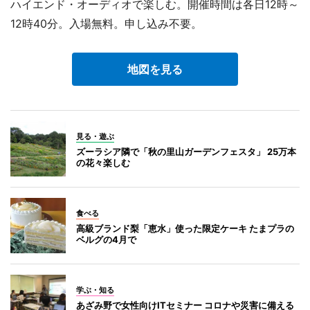
ハイエンド・オーディオで楽しむ。開催時間は各日12時～
12時40分。入場無料。申し込み不要。
地図を見る
見る・遊ぶ
ズーラシア隣で「秋の里山ガーデンフェスタ」 25万本
の花々楽しむ
食べる
高級ブランド梨「恵水」使った限定ケーキ たまプラの
ベルグの4月で
学ぶ・知る
あざみ野で女性向けITセミナー コロナや災害に備える