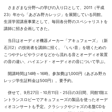
さまざまな分野への学びの入り口として、2011（平成
23）年から「あざみ野カレッジ」を展開している同館。
生涯学習講座事業として、毎回各分野のスペシャリストを
講師に招き企画してきた。
当日はオーディオ機器メーカー「アキュフェーズ」（新
石川2）の技術者を講師に招く。「いい音」を聴くための
こつやテレビやラジオなどから流れる音とオーディオ装置
の音の違い、ハイエンド・オーディオの音について学ぶ。
開講時間は14時～16時。参加費は1,000円（あざみ野カ
レッジ学生証料金は500円）。要予約。
併せて、9月27日・10月11日・25日の3日間、同館1階エ
ントランスロビーでアキュフェーズの製品を使ったオーデ
ィオコンサートも予定。クラシックやジャズの名盤CDを