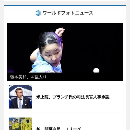
ワールドフォトニュース
張本美和、４強入り
米上院、ブランチ氏の司法長官人事承認
柏、開幕白星 Ｊリーグ