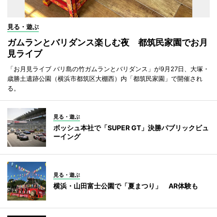
見る・遊ぶ
ガムランとバリダンス楽しむ夜 都筑民家園でお月
見ライブ
「お月見ライブ バリ島の竹ガムランとバリダンス」が9月27日、大塚・
歳勝土遺跡公園（横浜市都筑区大棚西）内「都筑民家園」で開催され
る。
見る・遊ぶ
ボッシュ本社で「SUPER GT」決勝パブリックビュ
ーイング
見る・遊ぶ
横浜・山田富士公園で「夏まつり」 AR体験も