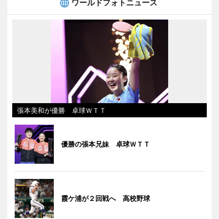
ワールドフォトニュース
張本美和が優勝 卓球ＷＴＴ
優勝の張本兄妹 卓球ＷＴＴ
霞ケ浦が２回戦へ 高校野球