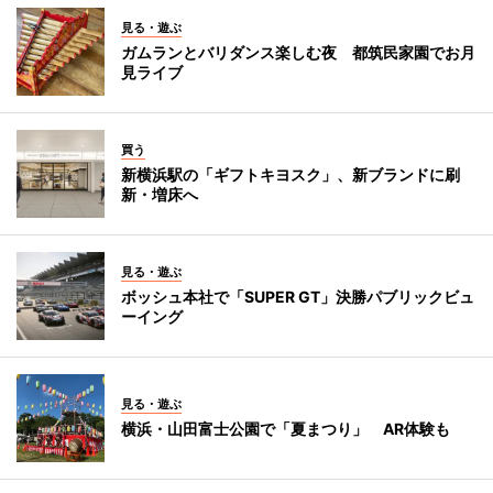
見る・遊ぶ
ガムランとバリダンス楽しむ夜 都筑民家園でお月
見ライブ
買う
新横浜駅の「ギフトキヨスク」、新ブランドに刷
新・増床へ
見る・遊ぶ
ボッシュ本社で「SUPER GT」決勝パブリックビュ
ーイング
見る・遊ぶ
横浜・山田富士公園で「夏まつり」 AR体験も