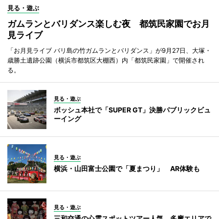
見る・遊ぶ
ガムランとバリダンス楽しむ夜 都筑民家園でお月
見ライブ
「お月見ライブ バリ島の竹ガムランとバリダンス」が9月27日、大塚・
歳勝土遺跡公園（横浜市都筑区大棚西）内「都筑民家園」で開催され
る。
見る・遊ぶ
ボッシュ本社で「SUPER GT」決勝パブリックビュ
ーイング
見る・遊ぶ
横浜・山田富士公園で「夏まつり」 AR体験も
見る・遊ぶ
三和交通の心霊スポットツアー人気 多摩エリアで