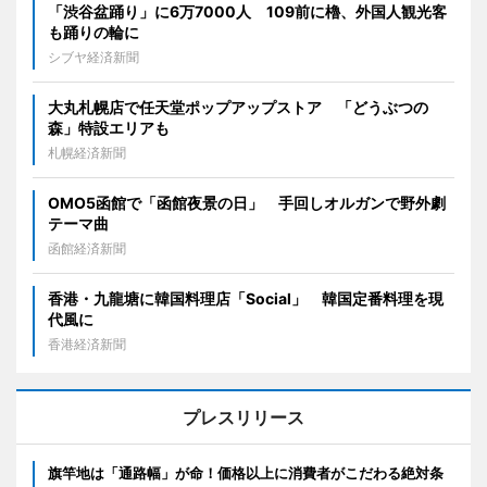
「渋谷盆踊り」に6万7000人 109前に櫓、外国人観光客
も踊りの輪に
シブヤ経済新聞
大丸札幌店で任天堂ポップアップストア 「どうぶつの
森」特設エリアも
札幌経済新聞
OMO5函館で「函館夜景の日」 手回しオルガンで野外劇
テーマ曲
函館経済新聞
香港・九龍塘に韓国料理店「Social」 韓国定番料理を現
代風に
香港経済新聞
プレスリリース
旗竿地は「通路幅」が命！価格以上に消費者がこだわる絶対条