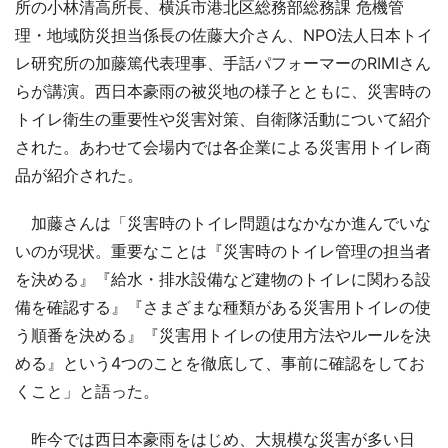
所の小林清高所長、横浜市港北区総務部総務課 危機管
理・地域防災担当係長の佐藤大介さん、NPO法人日本トイ
レ研究所の加藤篤代表理事、手話パフォーマーのRIMIさん
らが講演。西日本豪雨の被災地の様子とともに、災害時の
トイレ衛生の重要性や災害対策、自衛隊活動について紹介
された。あわせて会場内では各企業による災害用トイレ商
品が紹介された。
加藤さんは「災害時のトイレ問題はなかなか進んでいな
いのが現状。重要なことは『災害時のトイレ管理の担当者
を決める』『給水・排水設備など建物のトイレに関わる設
備を確認する』『さまざまな種類がある災害用トイレの使
う順番を決める』『災害用トイレの使用方法やルールを決
める』という4つのことを徹底して、事前に確認をしてお
くこと」と語った。
昨今では西日本豪雨をはじめ、大規模な災害が多い日