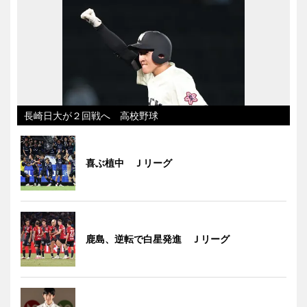
長崎日大が２回戦へ 高校野球
喜ぶ植中 Ｊリーグ
鹿島、逆転で白星発進 Ｊリーグ