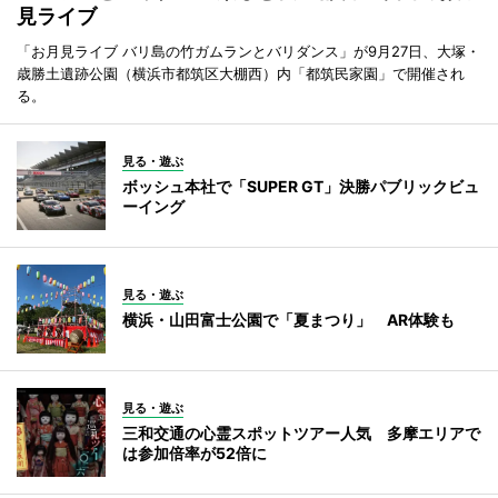
見ライブ
「お月見ライブ バリ島の竹ガムランとバリダンス」が9月27日、大塚・
歳勝土遺跡公園（横浜市都筑区大棚西）内「都筑民家園」で開催され
る。
見る・遊ぶ
ボッシュ本社で「SUPER GT」決勝パブリックビュ
ーイング
見る・遊ぶ
横浜・山田富士公園で「夏まつり」 AR体験も
見る・遊ぶ
三和交通の心霊スポットツアー人気 多摩エリアで
は参加倍率が52倍に