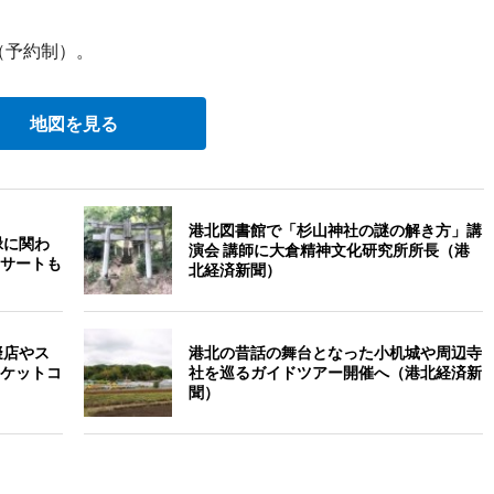
（予約制）。
地図を見る
港北図書館で「杉山神社の謎の解き方」講
緑に関わ
演会 講師に大倉精神文化研究所所長（港
サートも
北経済新聞）
擬店やス
港北の昔話の舞台となった小机城や周辺寺
ケットコ
社を巡るガイドツアー開催へ（港北経済新
聞）