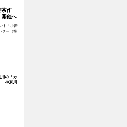
麦茶作
」開催へ
ント「小麦
ンター（横
利用の「カ
」 神奈川