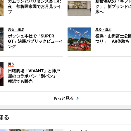
ガムランとバリダンス楽しむ
新横浜駅の「ギフ
夜 都筑民家園でお月見ライ
ク」、新ブランド
ブ
床へ
見る・遊ぶ
見る・遊ぶ
ボッシュ本社で「SUPER
横浜・山田富士公
GT」決勝パブリックビューイ
つり」 AR体験も
ング
買う
日曜劇場「VIVANT」と神戸
屋のコラボパン「別パン」
横浜でも販売
もっと見る
知る