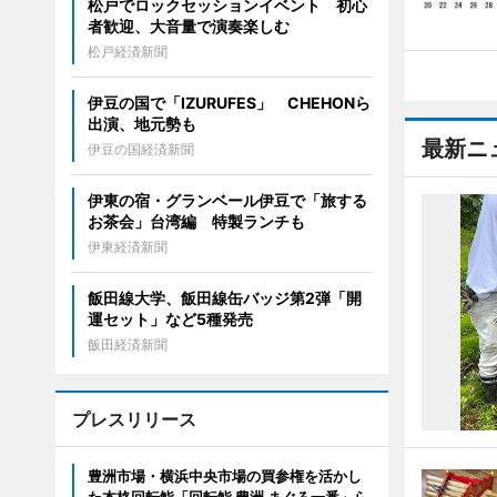
松戸でロックセッションイベント 初心
者歓迎、大音量で演奏楽しむ
松戸経済新聞
伊豆の国で「IZURUFES」 CHEHONら
出演、地元勢も
最新ニ
伊豆の国経済新聞
伊東の宿・グランベール伊豆で「旅する
お茶会」台湾編 特製ランチも
伊東経済新聞
飯田線大学、飯田線缶バッジ第2弾「開
運セット」など5種発売
飯田経済新聞
プレスリリース
豊洲市場・横浜中央市場の買参権を活かし