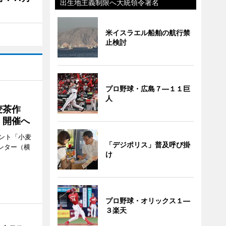
出生地主義制限へ大統領令署名
米イスラエル船舶の航行禁
止検討
プロ野球・広島７―１１巨
人
麦茶作
」開催へ
ント「小麦
「デジポリス」普及呼び掛
ンター（横
け
プロ野球・オリックス１―
３楽天