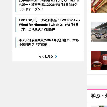
た本格回転鮨「回転鮨 豊洲 まぐろ一番」ら
らぽーと湘南平塚に2026年8月8日(土)グ
ランドオープン！
EVOTOPシリーズの新製品『EVOTOP Axis
Wired for Nintendo Switch 2』が8月6日
（木）より順次予約開始!!
ホテル雅叙園東京のDNAを受け継ぐ、本格
中国料理店「万福樓」
もっと見る
学ぶ・