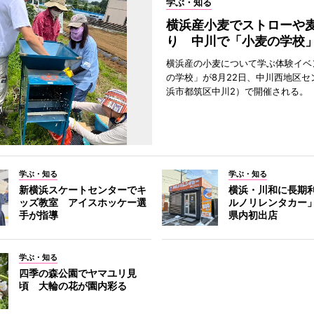
学ぶ・知る
横浜産小麦でストローや
り 中川で「小麦の学校
横浜産の小麦について学ぶ体験イベ
の学校」が8月22日、中川西地区セ
浜市都筑区中川2）で開催される。
学ぶ・知る
学ぶ・知る
新横浜スケートセンターでキ
横浜・川和に長期
ッズ教室 アイスホッケー選
ルノリレンタカー
手が指導
県内初出店
学ぶ・知る
四季の森公園でヤマユリ見
頃 大輪の花が園内彩る