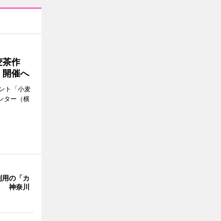
麦茶作
」開催へ
ント「小麦
ンター（横
利用の「カ
」 神奈川