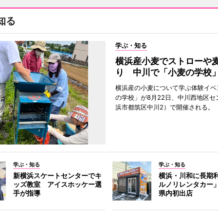
知る
学ぶ・知る
横浜産小麦でストローや
り 中川で「小麦の学校
横浜産の小麦について学ぶ体験イベ
の学校」が8月22日、中川西地区セ
浜市都筑区中川2）で開催される。
学ぶ・知る
学ぶ・知る
新横浜スケートセンターでキ
横浜・川和に長期
ッズ教室 アイスホッケー選
ルノリレンタカー
手が指導
県内初出店