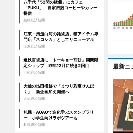
八千代「52間の縁側」にカフェ
「PUKU」 自家焙煎コーヒーやカレー
提供
船橋経済新聞
江東・清澄白河の雑貨店、猫アイテム専
門店「ネコシカ」としてリニューアル
江東経済新聞
遠鉄百貨店に「トーキョー煎餅」期間限
定ショップ 昨年12月に続き2回目
最新ニ
浜松経済新聞
大仙の払田柵跡で「まつり彩夏せんぼ
く」 新企画加え開催へ
大仙経済新聞
札幌・AOAOで進化学ぶスタンプラリ
ー 小学生向けラボツアーも
札幌経済新聞