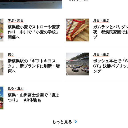
学ぶ・知る
見る・遊ぶ
横浜産小麦でストローや麦茶
ガムランとバリダ
作り 中川で「小麦の学校」
夜 都筑民家園で
開催へ
ブ
買う
見る・遊ぶ
新横浜駅の「ギフトキヨス
ボッシュ本社で「S
ク」、新ブランドに刷新・増
GT」決勝パブリッ
床へ
ング
見る・遊ぶ
横浜・山田富士公園で「夏ま
つり」 AR体験も
もっと見る