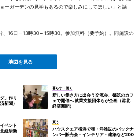
ョーガーデンの見学もあるので楽しみにしてほしい」と話
分、16日＝13時30～15時30。参加無料（要予約）。同施設の
地図を見る
暮らす・働く
新しい働き方に出会う交流会、都筑のカフ
ダ」作り
ェで開催へ 就業支援団体らが企画（港北
済新聞）
経済新聞）
買う
イベント
ハウスクエア横浜で和・洋雑誌のバックナ
北経済新
ンバー販売会－インテリア・建築など200