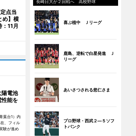
長崎日大が２回戦へ 高校野球
、定点当
とめ】横
喜ぶ植中 Ｊリーグ
：11月
鹿島、逆転で白星発進 Ｊ
リーグ
あいさつされる悠仁さま
太陽電池
電性能を
青葉台1）内
プロ野球・西武２―５ソフ
現在、フィル
トバンク
実験が進め