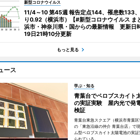
新型コロナウイルス
11/4～10 第45週 報告定点144、罹患数133
り0.92（横浜市）【#新型コロナウイルス ま
浜市・神奈川県・国からの最新情報 更新日時
19日21時10分更新
もっと見る
ュース
学ぶ・知る
青葉台でペロブスカイト
の実証実験 屋内光で発
検証
青葉台東急スクエア（横浜市青葉区
の「東急沿線の仲介 青葉台店」で
ム型ペロブスカイト太陽電池の実証
られている。