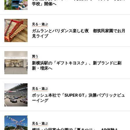
学校」開催へ
見る・遊ぶ
ガムランとバリダンス楽しむ夜 都筑民家園でお月
見ライブ
買う
新横浜駅の「ギフトキヨスク」、新ブランドに刷
新・増床へ
見る・遊ぶ
ボッシュ本社で「SUPER GT」決勝パブリックビュ
ーイング
見る・遊ぶ
横浜・山田富士公園で「夏まつり」 AR体験も