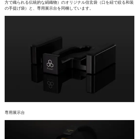
方で織られる伝統的な絹織物）のオリジナル信玄袋（口を紐で絞る和装
の手提げ袋）と、専用展示台を同梱しています。
専用展示台