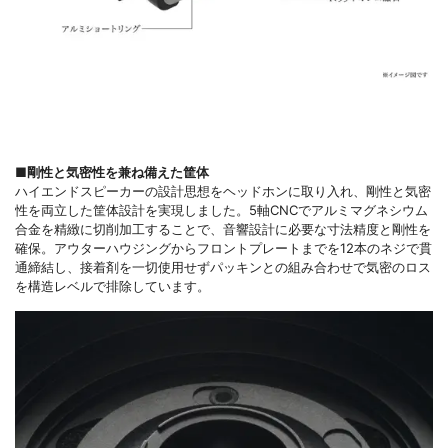
■剛性と気密性を兼ね備えた筐体
ハイエンドスピーカーの設計思想をヘッドホンに取り入れ、剛性と気密
性を両立した筐体設計を実現しました。5軸CNCでアルミマグネシウム
合金を精緻に切削加工することで、音響設計に必要な寸法精度と剛性を
確保。アウターハウジングからフロントプレートまでを12本のネジで貫
通締結し、接着剤を一切使用せずパッキンとの組み合わせで気密のロス
を構造レベルで排除しています。