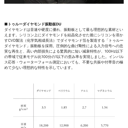
■トゥルーダイヤモンド振動板DU
ダイヤモンドは音速や硬度に優れ、振動板として最も理想的な素材とい
えます。シリコン上にダイヤモンドを結晶化させた後にシリコンを溶か
すCVD製法（化学気相成長法）でダイヤモンド箔を製造する「トゥルー
ダイヤモンド」振動板を採用。圧倒的な曲げ剛性による入力信号への忠
実な再生と、高い内部損失による驚異的に短い減衰特性が、100Hz以下
の帯域で従来モデル比100分の1以下の歪み率を実現しました。インパル
ス応答・ウォーターフォール測定においても、不要な共振や付帯音の極
めて少ない理想的な特性を示しています。