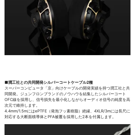
■潤工社との共同開発シルバーコートケーブル2種
スーパーコンピュータ「京」向けケーブルの開発実績を持つ潤工社と共
同開発。ジュンフロンブランドのノウハウを結集したシルバーコート
OFC線を採用し、信号損失を最小化しながらオーディオ信号の純度を高
次元で維持します。
4.4mm/1.5mにはePTFE（発泡フッ素樹脂）絶縁、4XLR/3mには長尺に
対応する大断面積導体とPFA被覆を採用した2本を付属します。