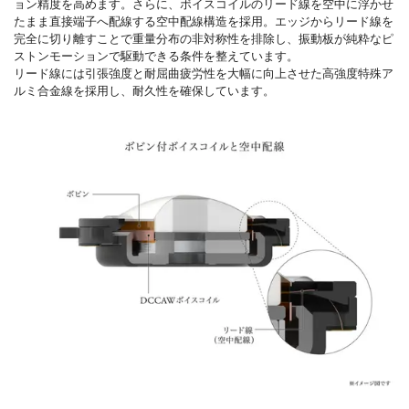
ョン精度を高めます。さらに、ボイスコイルのリード線を空中に浮かせ
たまま直接端子へ配線する空中配線構造を採用。エッジからリード線を
完全に切り離すことで重量分布の非対称性を排除し、振動板が純粋なピ
ストンモーションで駆動できる条件を整えています。
リード線には引張強度と耐屈曲疲労性を大幅に向上させた高強度特殊ア
ルミ合金線を採用し、耐久性を確保しています。