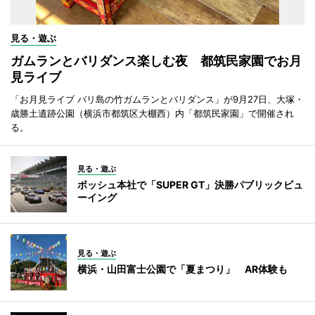
見る・遊ぶ
ガムランとバリダンス楽しむ夜 都筑民家園でお月
見ライブ
「お月見ライブ バリ島の竹ガムランとバリダンス」が9月27日、大塚・
歳勝土遺跡公園（横浜市都筑区大棚西）内「都筑民家園」で開催され
る。
見る・遊ぶ
ボッシュ本社で「SUPER GT」決勝パブリックビュ
ーイング
見る・遊ぶ
横浜・山田富士公園で「夏まつり」 AR体験も