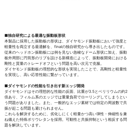
■独自研究による最適な振動板形状
本製品に採用した振動板の形状は、ダイヤモンド振動板において強度と
軽量性を両立する最適解を、finalの独自研究から導き出したものです。
従来のヘッドホン振動板には例を見ない急峻なドーム形状に加え、振動
板外周部に円筒形のリブを設ける新構造によって、振動板開発における
剛性と質量のトレードオフという問題を高い次元で克服。
ダイヤモンド振動板の理想的な形状を実現したことで、高剛性と軽量性
を実現し、高い応答性能に繋がっています。
■ダイヤモンドの性能を引き出す新エッジ開発
ダイヤモンドはその理想的な性能の反面、比重が3.5とベリリウムの約2
倍あり、フィルム系のエッジでは重量負荷でローリングしてしまうとい
う問題がありました。また、一般的なエッジ素材では特定の周波数で共
振が起こる問題も避けられません。
これらを解決するために、劣化しにくく軽量かつ高い弾性・伸縮性を兼
ね備えた特殊ポリウレタンを採用。可動性と共振抑制という相反する問
題を解決しています。