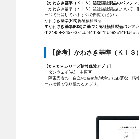
【かわさき基準（ＫＩＳ）認証福祉製品のパンフレ
かわさき基準（ＫＩＳ）認証福祉製品について、製
ージで公開していますので御覧ください。
かわさき基準(KIS)認証福祉製品
▼
かわさき基準(KIS)に基づく認証福祉製品パンフ
d124454-345-9331cbbf4fb8ef11bb92e141ddee2e
【参考】かわさき基準（ＫＩＳ
【だんだんシリーズ情報保障アプリ】
（ダンウェイ(株)・中原区）
障害児者の「自立/社会参加/就労」に必要な、情
ーム感覚で取り組めるアプリ。