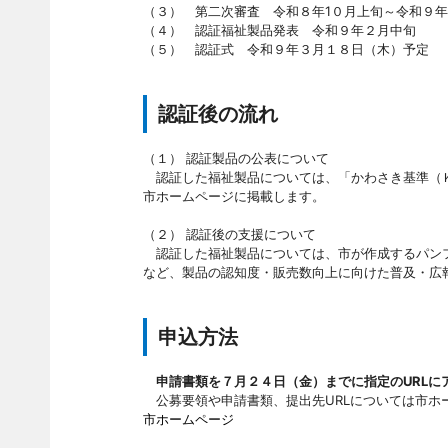
（３） 第二次審査 令和８年1０月上旬～令和９年
（４） 認証福祉製品発表 令和９年２月中旬
（５） 認証式 令和９年３月１８日（木）予定
認証後の流れ
（１） 認証製品の公表について
認証した福祉製品については、「かわさき基準（Ｋ
市ホームページに掲載します。
（２） 認証後の支援について
認証した福祉製品については、市が作成するパンフ
など、製品の認知度・販売数向上に向けた普及・広
申込方法
申請書類を７月２４日（金）までに指定のURLに
公募要領や申請書類、提出先URLについては市ホ
市ホームページ