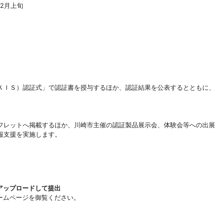
2月上旬
ＩＳ）認証式」で認証書を授与するほか、認証結果を公表するとともに、
レットへ掲載するほか、川崎市主催の認証製品展示会、体験会等への出展
報支援を実施します。
アップロードして提出
ームページを御覧ください。