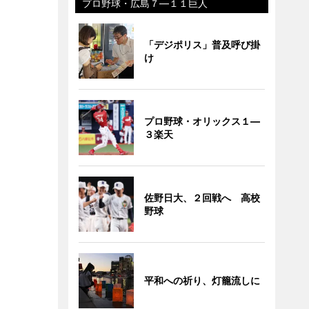
プロ野球・広島７―１１巨人
「デジポリス」普及呼び掛
け
プロ野球・オリックス１―
３楽天
佐野日大、２回戦へ 高校
野球
平和への祈り、灯籠流しに