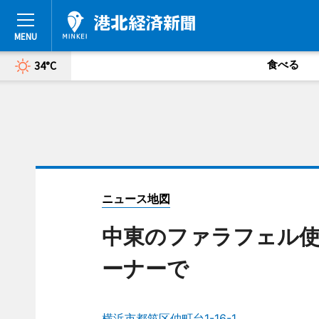
食べる
34°C
ニュース地図
中東のファラフェル
ーナーで
横浜市都筑区仲町台1-16-1