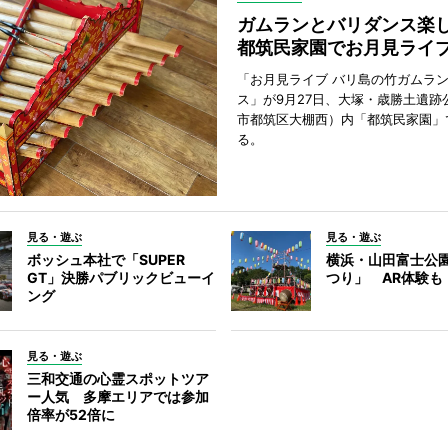
ガムランとバリダンス
都筑民家園でお月見ライ
「お月見ライブ バリ島の竹ガムラ
ス」が9月27日、大塚・歳勝土遺跡
市都筑区大棚西）内「都筑民家園」
る。
見る・遊ぶ
見る・遊ぶ
ボッシュ本社で「SUPER
横浜・山田富士公
GT」決勝パブリックビューイ
つり」 AR体験も
ング
見る・遊ぶ
三和交通の心霊スポットツア
ー人気 多摩エリアでは参加
倍率が52倍に