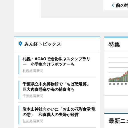
前の
みん経トピックス
特集
札幌・AOAOで進化学ぶスタンプラリ
ー 小学生向けラボツアーも
札幌経済新聞
千葉県立中央博物館で「ちば恐竜博」
巨大肉食恐竜や海の捕食者も
千葉経済新聞
岩木山神社向かいに「お山の花彩食堂 龍
の憩」 和食職人の夫婦が経営
最新ニ
弘前経済新聞