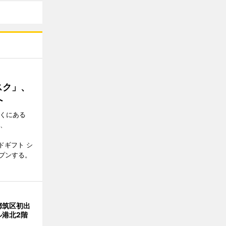
スク」、
へ
近くにある
日、
ドギフト シ
プンする。
都筑区初出
ル港北2階