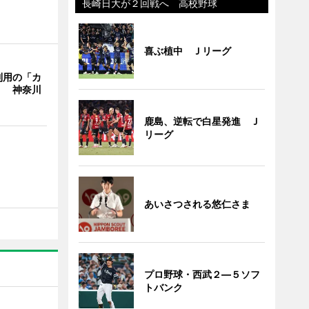
長崎日大が２回戦へ 高校野球
喜ぶ植中 Ｊリーグ
利用の「カ
」 神奈川
鹿島、逆転で白星発進 Ｊ
リーグ
あいさつされる悠仁さま
プロ野球・西武２―５ソフ
トバンク