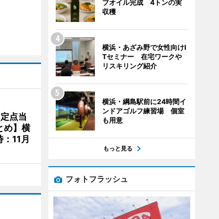
ブオイル完成 4トンの実
収穫
横浜・あざみ野で女性向けI
Tセミナー 在宅ワークや
リスキリング紹介
横浜・綱島駅前に24時間イ
ンドアゴルフ練習場 個室
、定点当
も用意
とめ】横
：11月
もっと見る
フォトフラッシュ