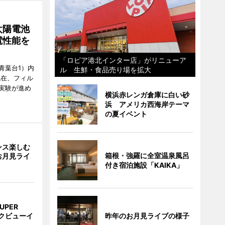
太陽電池
電性能を
「ロピア港北インター店」がリニューア
青葉台1）内
ル 生鮮・食品売り場を拡大
現在、フィル
実験が進め
横浜赤レンガ倉庫に白い砂
浜 アメリカ西海岸テーマ
の夏イベント
ンス楽しむ
箱根・強羅に全室温泉風呂
お月見ライ
付き宿泊施設「KAIKA」
UPER
昨年のお月見ライブの様子
クビューイ