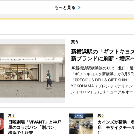
もっと見る
買う
新横浜駅の「ギフトキヨ
新ブランドに刷新・増床
JR新横浜駅横浜線のりば（北口）
「ギフトキヨスク新横浜」が8月5
「PRECIOUS DELI & GIFT SHIN-
YOKOHAMA（プレシャスデリアン
ンヨコハマ）」にリニューアルオー
買う
買う
日曜劇場「VIVANT」と神戸
カインズが横浜・
屋のコラボパン「別パン」
店 モザイクモー
横浜でも販売
に