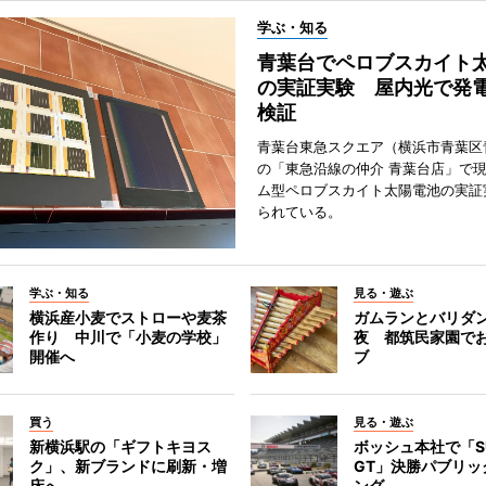
学ぶ・知る
青葉台でペロブスカイト
の実証実験 屋内光で発
検証
青葉台東急スクエア（横浜市青葉区
の「東急沿線の仲介 青葉台店」で
ム型ペロブスカイト太陽電池の実証
られている。
学ぶ・知る
見る・遊ぶ
横浜産小麦でストローや麦茶
ガムランとバリダ
作り 中川で「小麦の学校」
夜 都筑民家園で
開催へ
ブ
買う
見る・遊ぶ
新横浜駅の「ギフトキヨス
ボッシュ本社で「S
ク」、新ブランドに刷新・増
GT」決勝パブリッ
床へ
ング