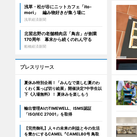
浅草・松が谷にニットカフェ「ito-
mori」 編み物好きが集う場に
浅草経済新聞
北習志野の老舗精肉店「鳥吉」が創業
170周年 幕末から続くのれん守る
船橋経済新聞
プレスリリース
夏休み特別企画！「みんなで楽しむ夏のわ
くわく葉っぱ切り絵展」開催決定?中学生以
下《入場無料》！ 夏休みを楽しもう
輸出管理AIのTIMEWELL、ISMS認証
「ISO/IEC 27001」を取得
【完売御礼】人々の未来の利益と今の生活
を豊かにするCAMEL『CAMEL80号 鳥取