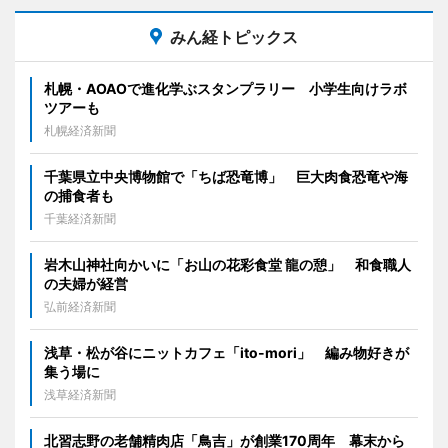
みん経トピックス
札幌・AOAOで進化学ぶスタンプラリー 小学生向けラボ
ツアーも
札幌経済新聞
千葉県立中央博物館で「ちば恐竜博」 巨大肉食恐竜や海
の捕食者も
千葉経済新聞
岩木山神社向かいに「お山の花彩食堂 龍の憩」 和食職人
の夫婦が経営
弘前経済新聞
浅草・松が谷にニットカフェ「ito-mori」 編み物好きが
集う場に
浅草経済新聞
北習志野の老舗精肉店「鳥吉」が創業170周年 幕末から