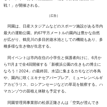
戦！」が開催される。
［広告］
同園は、日産スタジアムなどのスポーツ施設がある市内
最大の運動公園。約67平方メートルの園内は豊かな自然
が広がり、鶴見川の多目的遊水池としての機能もあり、多
種多様な生き物が生息する。
同イベントは市内在住の小学生と保護者向けに、6月か
ら11月まで全4回開催する「新横浜公園の生きもの博士に
なろう！2024」の最終回。水辺に集まるカモなどの冬鳥
や、園内に咲くエキナセアパープレア、ミューレンベルギ
アカピラリス、ロシアンセージなどの草花を観察する。ハ
マカンゾウの苗植え体験も予定する。
同園管理局事業部の松原正隆さんは「空気が澄んでき