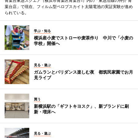
青葉台東急スクエア（横浜市青葉区青葉台1）内の「東急沿線の仲介 青
葉台店」で現在、フィルム型ペロブスカイト太陽電池の実証実験が進め
られている。
学ぶ・知る
横浜産小麦でストローや麦茶作り 中川で「小麦の
学校」開催へ
見る・遊ぶ
ガムランとバリダンス楽しむ夜 都筑民家園でお月
見ライブ
買う
新横浜駅の「ギフトキヨスク」、新ブランドに刷
新・増床へ
見る・遊ぶ