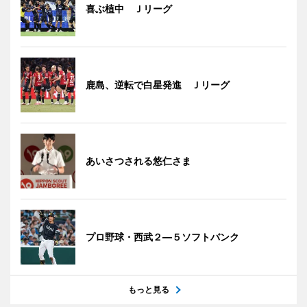
喜ぶ植中 Ｊリーグ
鹿島、逆転で白星発進 Ｊリーグ
あいさつされる悠仁さま
プロ野球・西武２―５ソフトバンク
もっと見る