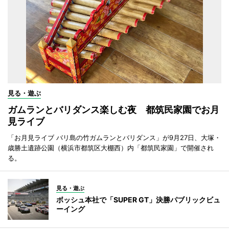
見る・遊ぶ
ガムランとバリダンス楽しむ夜 都筑民家園でお月
見ライブ
「お月見ライブ バリ島の竹ガムランとバリダンス」が9月27日、大塚・
歳勝土遺跡公園（横浜市都筑区大棚西）内「都筑民家園」で開催され
る。
見る・遊ぶ
ボッシュ本社で「SUPER GT」決勝パブリックビュ
ーイング