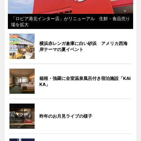
「ロピア港北インター店」がリニューアル 生鮮・食品売り
場を拡大
横浜赤レンガ倉庫に白い砂浜 アメリカ西海
岸テーマの夏イベント
箱根・強羅に全室温泉風呂付き宿泊施設「KAI
KA」
昨年のお月見ライブの様子