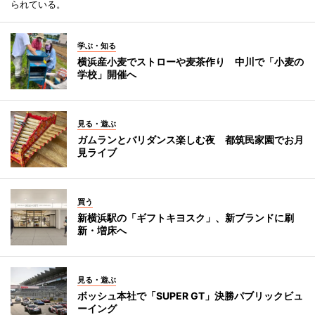
られている。
学ぶ・知る
横浜産小麦でストローや麦茶作り 中川で「小麦の
学校」開催へ
見る・遊ぶ
ガムランとバリダンス楽しむ夜 都筑民家園でお月
見ライブ
買う
新横浜駅の「ギフトキヨスク」、新ブランドに刷
新・増床へ
見る・遊ぶ
ボッシュ本社で「SUPER GT」決勝パブリックビュ
ーイング