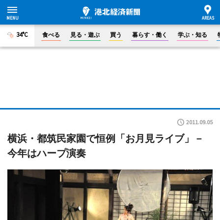
34°C
食べる
見る・遊ぶ
買う
暮らす・働く
学ぶ・知る
2011.09.05
横浜・都筑民家園で恒例「お月見ライブ」－
今年はハープ演奏