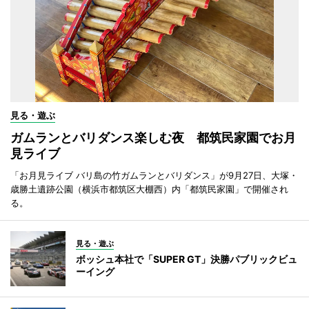
見る・遊ぶ
ガムランとバリダンス楽しむ夜 都筑民家園でお月
見ライブ
「お月見ライブ バリ島の竹ガムランとバリダンス」が9月27日、大塚・
歳勝土遺跡公園（横浜市都筑区大棚西）内「都筑民家園」で開催され
る。
見る・遊ぶ
ボッシュ本社で「SUPER GT」決勝パブリックビュ
ーイング