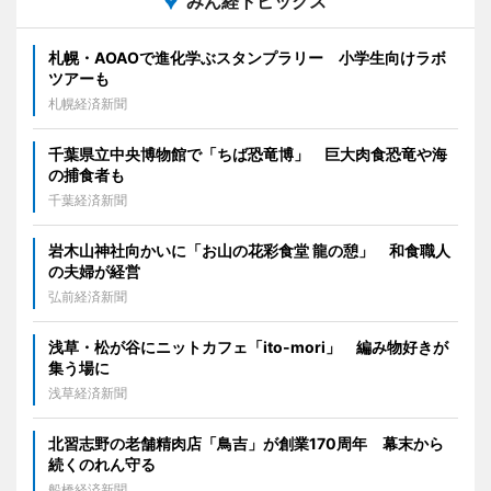
みん経トピックス
札幌・AOAOで進化学ぶスタンプラリー 小学生向けラボ
ツアーも
札幌経済新聞
千葉県立中央博物館で「ちば恐竜博」 巨大肉食恐竜や海
の捕食者も
千葉経済新聞
岩木山神社向かいに「お山の花彩食堂 龍の憩」 和食職人
の夫婦が経営
弘前経済新聞
浅草・松が谷にニットカフェ「ito-mori」 編み物好きが
集う場に
浅草経済新聞
北習志野の老舗精肉店「鳥吉」が創業170周年 幕末から
続くのれん守る
船橋経済新聞