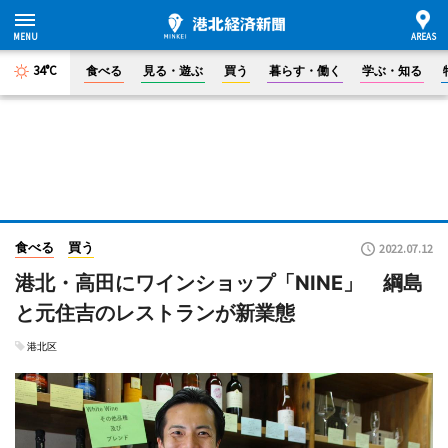
34°C
食べる
見る・遊ぶ
買う
暮らす・働く
学ぶ・知る
食べる
買う
2022.07.12
港北・高田にワインショップ「NINE」 綱島
と元住吉のレストランが新業態
港北区