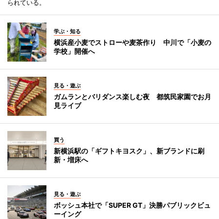
られている。
学ぶ・知る
横浜産小麦でストローや麦茶作り 中川で「小麦の
学校」開催へ
見る・遊ぶ
ガムランとバリダンス楽しむ夜 都筑民家園でお月
見ライブ
買う
新横浜駅の「ギフトキヨスク」、新ブランドに刷
新・増床へ
見る・遊ぶ
ボッシュ本社で「SUPER GT」決勝パブリックビュ
ーイング