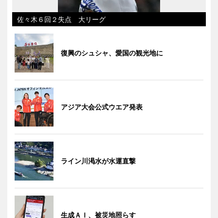
佐々木６回２失点 大リーグ
復興のシュシャ、愛国の観光地に
アジア大会公式ウエア発表
ライン川渇水が水運直撃
生成ＡＩ、被災地照らす