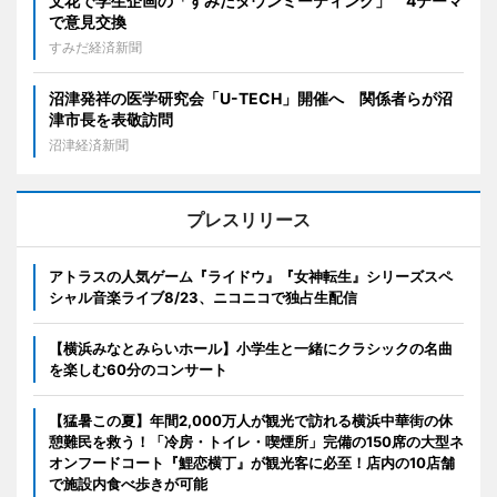
文花で学生企画の「すみだタウンミーティング」 4テーマ
で意見交換
すみだ経済新聞
沼津発祥の医学研究会「U-TECH」開催へ 関係者らが沼
津市長を表敬訪問
沼津経済新聞
プレスリリース
アトラスの人気ゲーム『ライドウ』『女神転生』シリーズスペ
シャル音楽ライブ8/23、ニコニコで独占生配信
【横浜みなとみらいホール】小学生と一緒にクラシックの名曲
を楽しむ60分のコンサート
【猛暑この夏】年間2,000万人が観光で訪れる横浜中華街の休
憩難民を救う！「冷房・トイレ・喫煙所」完備の150席の大型ネ
オンフードコート『鯉恋横丁』が観光客に必至！店内の10店舗
で施設内食べ歩きが可能