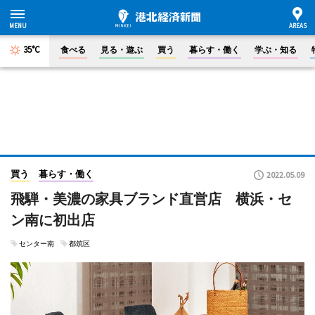
35°C
食べる
見る・遊ぶ
買う
暮らす・働く
学ぶ・知る
買う
暮らす・働く
2022.05.09
飛騨・美濃の家具ブランド直営店 横浜・セ
ン南に初出店
センター南
都筑区