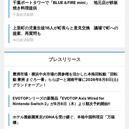
千葉ポートタワーで「BLUE＆FIRE mini」 地元店が鉄板
焼き料理提供
千葉経済新聞
上里町の児童生徒16人が町長らと意見交換 議場で町への
提案、再質問も
本庄経済新聞
プレスリリース
豊洲市場・横浜中央市場の買参権を活かした本格回転鮨「回転
鮨 豊洲 まぐろ一番」ららぽーと湘南平塚に2026年8月8日(土)
グランドオープン！
EVOTOPシリーズの新製品『EVOTOP Axis Wired for
Nintendo Switch 2』が8月6日（木）より順次予約開始!!
ホテル雅叙園東京のDNAを受け継ぐ、本格中国料理店「万福
樓」