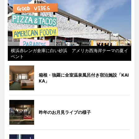
横浜赤レンガ倉庫に白い砂浜 アメリカ西海岸テーマの夏イ
ベント
箱根・強羅に全室温泉風呂付き宿泊施設「KAI
KA」
昨年のお月見ライブの様子