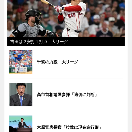
吉田は２安打１打点 大リーグ
千賀の力投 大リーグ
高市首相靖国参拝「適切に判断」
木原官房長官「拉致は現在進行形」