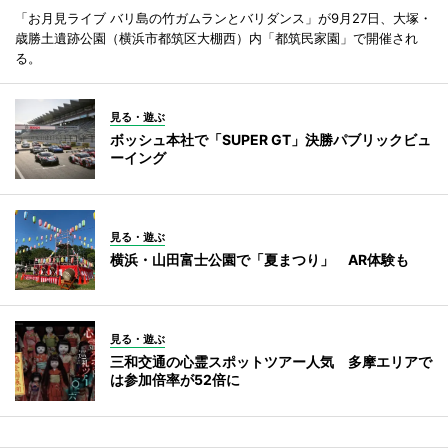
「お月見ライブ バリ島の竹ガムランとバリダンス」が9月27日、大塚・
歳勝土遺跡公園（横浜市都筑区大棚西）内「都筑民家園」で開催され
る。
見る・遊ぶ
ボッシュ本社で「SUPER GT」決勝パブリックビュ
ーイング
見る・遊ぶ
横浜・山田富士公園で「夏まつり」 AR体験も
見る・遊ぶ
三和交通の心霊スポットツアー人気 多摩エリアで
は参加倍率が52倍に