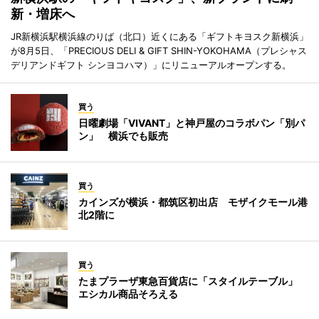
新・増床へ
JR新横浜駅横浜線のりば（北口）近くにある「ギフトキヨスク新横浜」
が8月5日、「PRECIOUS DELI & GIFT SHIN-YOKOHAMA（プレシャス
デリアンドギフト シンヨコハマ）」にリニューアルオープンする。
買う
日曜劇場「VIVANT」と神戸屋のコラボパン「別パ
ン」 横浜でも販売
買う
カインズが横浜・都筑区初出店 モザイクモール港
北2階に
買う
たまプラーザ東急百貨店に「スタイルテーブル」
エシカル商品そろえる