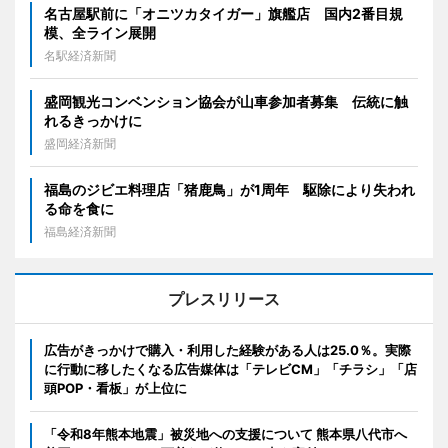
名古屋駅前に「オニツカタイガー」旗艦店 国内2番目規
模、全ライン展開
名駅経済新聞
盛岡観光コンベンション協会が山車参加者募集 伝統に触
れるきっかけに
盛岡経済新聞
福島のジビエ料理店「猪鹿鳥」が1周年 駆除により失われ
る命を食に
福島経済新聞
プレスリリース
広告がきっかけで購入・利用した経験がある人は25.0％。実際
に行動に移したくなる広告媒体は「テレビCM」「チラシ」「店
頭POP・看板」が上位に
「令和8年熊本地震」被災地への支援について 熊本県八代市へ