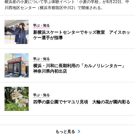
横浜産の小麦について学ぶ体験イベント「小麦の学校」が8月22日、中
川西地区センター（横浜市都筑区中川2）で開催される。
学ぶ・知る
新横浜スケートセンターでキッズ教室 アイスホッ
ケー選手が指導
学ぶ・知る
横浜・川和に長期利用の「カルノリレンタカー」
神奈川県内初出店
学ぶ・知る
四季の森公園でヤマユリ見頃 大輪の花が園内彩る
もっと見る