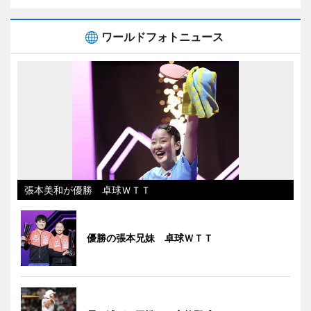
ワールドフォトニュース
張本美和が優勝 卓球ＷＴＴ
優勝の張本兄妹 卓球ＷＴＴ