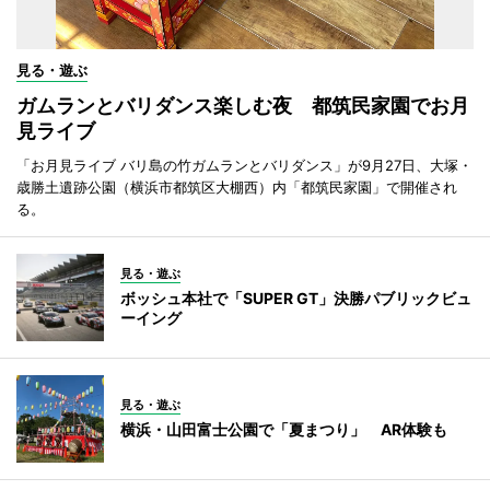
見る・遊ぶ
ガムランとバリダンス楽しむ夜 都筑民家園でお月
見ライブ
「お月見ライブ バリ島の竹ガムランとバリダンス」が9月27日、大塚・
歳勝土遺跡公園（横浜市都筑区大棚西）内「都筑民家園」で開催され
る。
見る・遊ぶ
ボッシュ本社で「SUPER GT」決勝パブリックビュ
ーイング
見る・遊ぶ
横浜・山田富士公園で「夏まつり」 AR体験も