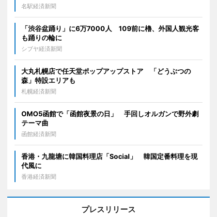
名駅経済新聞
「渋谷盆踊り」に6万7000人 109前に櫓、外国人観光客
も踊りの輪に
シブヤ経済新聞
大丸札幌店で任天堂ポップアップストア 「どうぶつの
森」特設エリアも
札幌経済新聞
OMO5函館で「函館夜景の日」 手回しオルガンで野外劇
テーマ曲
函館経済新聞
香港・九龍塘に韓国料理店「Social」 韓国定番料理を現
代風に
香港経済新聞
プレスリリース