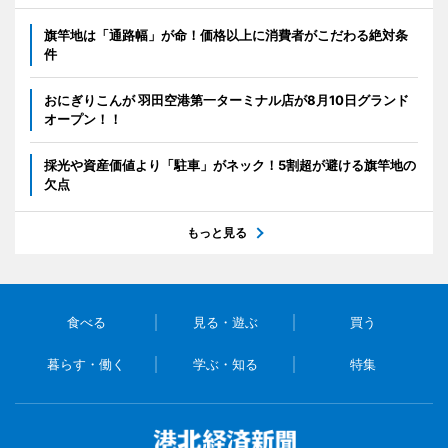
旗竿地は「通路幅」が命！価格以上に消費者がこだわる絶対条
件
おにぎりこんが 羽田空港第一ターミナル店が8月10日グランド
オープン！！
採光や資産価値より「駐車」がネック！5割超が避ける旗竿地の
欠点
もっと見る
食べる
見る・遊ぶ
買う
暮らす・働く
学ぶ・知る
特集