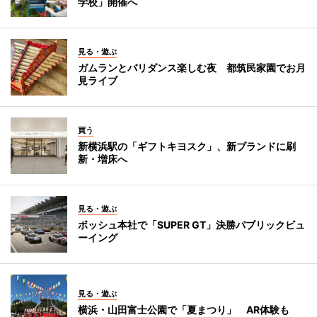
学校」開催へ
見る・遊ぶ
ガムランとバリダンス楽しむ夜 都筑民家園でお月
見ライブ
買う
新横浜駅の「ギフトキヨスク」、新ブランドに刷
新・増床へ
見る・遊ぶ
ボッシュ本社で「SUPER GT」決勝パブリックビュ
ーイング
見る・遊ぶ
横浜・山田富士公園で「夏まつり」 AR体験も