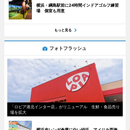
横浜・綱島駅前に24時間インドアゴルフ練習
場 個室も用意
もっと見る
フォトフラッシュ
「ロピア港北インター店」がリニューアル 生鮮・食品売り
場を拡大
横浜赤レンガ倉庫に白い砂浜 アメリカ西海