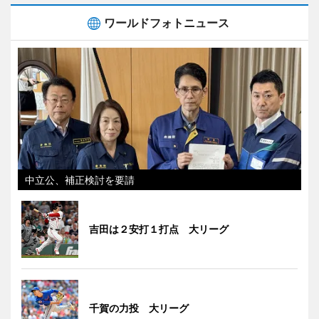
ワールドフォトニュース
中立公、補正検討を要請
吉田は２安打１打点 大リーグ
千賀の力投 大リーグ