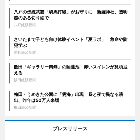
八戸の伝統武芸「騎馬打毬」がお守りに 新羅神社、透明
感のある切り絵で
八戸経済新聞
さいたまで子ども向け体験イベント「夏ラボ」 救命や防
犯学ぶ
浦和経済新聞
飯田「ギャラリー南無」の睡蓮池 赤いスイレンが見頃迎
える
飯田経済新聞
梅田・うめきた公園に「雲海」出現 昼と夜で異なる演
出、昨年は50万人来場
梅田経済新聞
プレスリリース