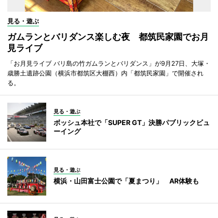
見る・遊ぶ
ガムランとバリダンス楽しむ夜 都筑民家園でお月
見ライブ
「お月見ライブ バリ島の竹ガムランとバリダンス」が9月27日、大塚・
歳勝土遺跡公園（横浜市都筑区大棚西）内「都筑民家園」で開催され
る。
見る・遊ぶ
ボッシュ本社で「SUPER GT」決勝パブリックビュ
ーイング
見る・遊ぶ
横浜・山田富士公園で「夏まつり」 AR体験も