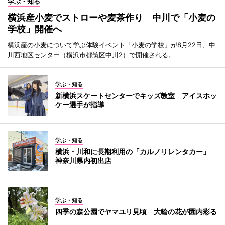
学ぶ・知る
横浜産小麦でストローや麦茶作り 中川で「小麦の
学校」開催へ
横浜産の小麦について学ぶ体験イベント「小麦の学校」が8月22日、中
川西地区センター（横浜市都筑区中川2）で開催される。
学ぶ・知る
新横浜スケートセンターでキッズ教室 アイスホッ
ケー選手が指導
学ぶ・知る
横浜・川和に長期利用の「カルノリレンタカー」
神奈川県内初出店
学ぶ・知る
四季の森公園でヤマユリ見頃 大輪の花が園内彩る