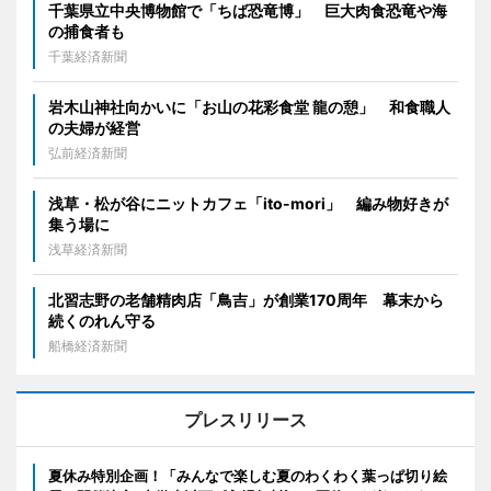
千葉県立中央博物館で「ちば恐竜博」 巨大肉食恐竜や海
の捕食者も
千葉経済新聞
岩木山神社向かいに「お山の花彩食堂 龍の憩」 和食職人
の夫婦が経営
弘前経済新聞
浅草・松が谷にニットカフェ「ito-mori」 編み物好きが
集う場に
浅草経済新聞
北習志野の老舗精肉店「鳥吉」が創業170周年 幕末から
続くのれん守る
船橋経済新聞
プレスリリース
夏休み特別企画！「みんなで楽しむ夏のわくわく葉っぱ切り絵