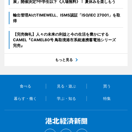
展」開催決定?中学生以下《入場無料》！ 夏休みを楽しもう
輸出管理AIのTIMEWELL、ISMS認証「ISO/IEC 27001」を取
得
【完売御礼】人々の未来の利益と今の生活を豊かにする
CAMEL『CAMEL80号 鳥取境港市系統連携蓄電池シリーズ
完売』
もっと見る
食べる
見る・遊ぶ
買う
暮らす・働く
学ぶ・知る
特集