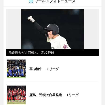
ワールドフォトニュース
長崎日大が２回戦へ 高校野球
喜ぶ植中 Ｊリーグ
鹿島、逆転で白星発進 Ｊリーグ