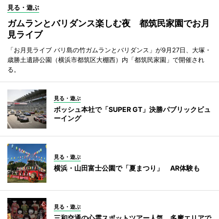
見る・遊ぶ
ガムランとバリダンス楽しむ夜 都筑民家園でお月
見ライブ
「お月見ライブ バリ島の竹ガムランとバリダンス」が9月27日、大塚・
歳勝土遺跡公園（横浜市都筑区大棚西）内「都筑民家園」で開催され
る。
見る・遊ぶ
ボッシュ本社で「SUPER GT」決勝パブリックビュ
ーイング
見る・遊ぶ
横浜・山田富士公園で「夏まつり」 AR体験も
見る・遊ぶ
三和交通の心霊スポットツアー人気 多摩エリアで