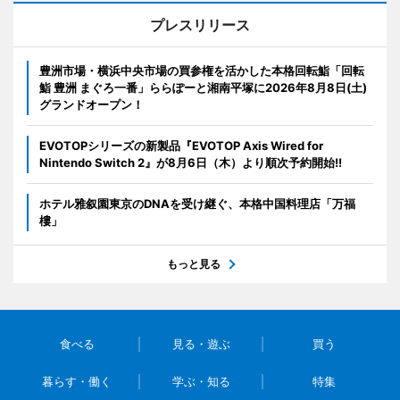
プレスリリース
豊洲市場・横浜中央市場の買参権を活かした本格回転鮨「回転
鮨 豊洲 まぐろ一番」ららぽーと湘南平塚に2026年8月8日(土)
グランドオープン！
EVOTOPシリーズの新製品『EVOTOP Axis Wired for
Nintendo Switch 2』が8月6日（木）より順次予約開始!!
ホテル雅叙園東京のDNAを受け継ぐ、本格中国料理店「万福
樓」
もっと見る
食べる
見る・遊ぶ
買う
暮らす・働く
学ぶ・知る
特集