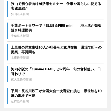
狭山で初心者向けAI活用セミナー 仕事や暮らしに使える
実践法紹介
狭山経済新聞
千葉ポートタワーで「BLUE＆FIRE mini」 地元店が鉄板
焼き料理提供
千葉経済新聞
上里町の児童生徒16人が町長らと意見交換 議場で町への
提案、再質問も
本庄経済新聞
河内小阪の「cuisine HAGI」が2周年 旬の食材使い、日
替わりで
東大阪経済新聞
平川・長谷川鉄工が全国大会一次審査に挑む 浮世絵を10
層の鋼板で再現
弘前経済新聞