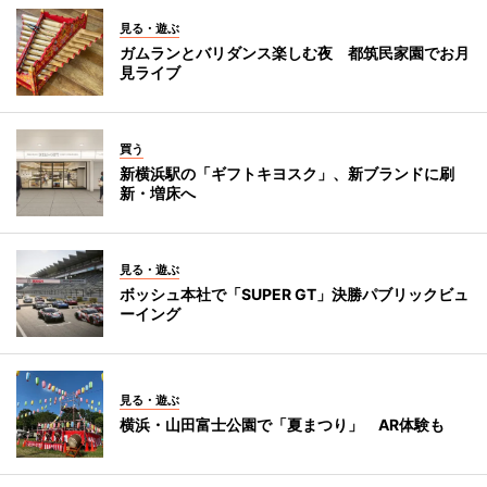
見る・遊ぶ
ガムランとバリダンス楽しむ夜 都筑民家園でお月
見ライブ
買う
新横浜駅の「ギフトキヨスク」、新ブランドに刷
新・増床へ
見る・遊ぶ
ボッシュ本社で「SUPER GT」決勝パブリックビュ
ーイング
見る・遊ぶ
横浜・山田富士公園で「夏まつり」 AR体験も