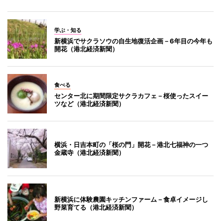
学ぶ・知る
新横浜でサクラソウの自生地復活企画－6年目の今年も
開花（港北経済新聞）
食べる
センター北に期間限定サクラカフェ－桜使ったスイー
ツなど（港北経済新聞）
横浜・日吉本町の「桜の門」開花－港北七福神の一つ
金蔵寺（港北経済新聞）
新横浜に体験農園キッチンファーム－食卓イメージし
野菜育てる（港北経済新聞）