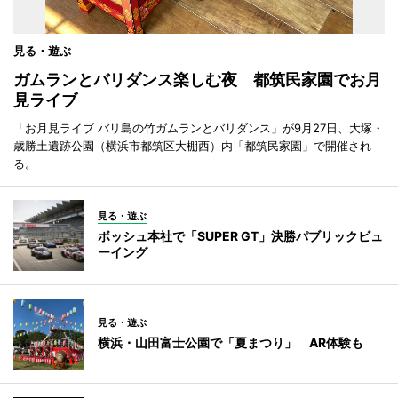
見る・遊ぶ
ガムランとバリダンス楽しむ夜 都筑民家園でお月
見ライブ
「お月見ライブ バリ島の竹ガムランとバリダンス」が9月27日、大塚・
歳勝土遺跡公園（横浜市都筑区大棚西）内「都筑民家園」で開催され
る。
見る・遊ぶ
ボッシュ本社で「SUPER GT」決勝パブリックビュ
ーイング
見る・遊ぶ
横浜・山田富士公園で「夏まつり」 AR体験も