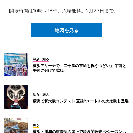
開場時間は10時～18時。入場無料。2月23日まで。
地図を見る
学ぶ・知る
横浜アリーナで「二十歳の市民を祝うつどい」 午前と
午後に分けて式典
見る・遊ぶ
横浜で和太鼓コンテスト 直径2メートルの大太鼓も登場
買う
横浜・川和の溶接所の屋上で焼き芋販売 今シーズンも