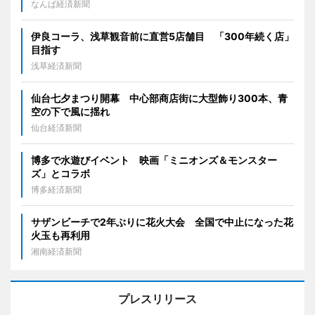
なんば経済新聞
伊良コーラ、浅草観音前に直営5店舗目 「300年続く店」
目指す
浅草経済新聞
仙台七夕まつり開幕 中心部商店街に大型飾り300本、青
空の下で風に揺れ
仙台経済新聞
博多で水遊びイベント 映画「ミニオンズ＆モンスター
ズ」とコラボ
博多経済新聞
サザンビーチで2年ぶりに花火大会 全国で中止になった花
火玉も再利用
湘南経済新聞
プレスリリース