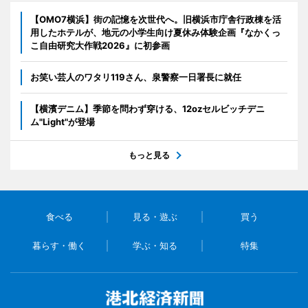
【OMO7横浜】街の記憶を次世代へ。旧横浜市庁舎行政棟を活
用したホテルが、地元の小学生向け夏休み体験企画『なかくっ
こ自由研究大作戦2026』に初参画
お笑い芸人のワタリ119さん、泉警察一日署長に就任
【横濱デニム】季節を問わず穿ける、12ozセルビッチデニ
ム"Light"が登場
もっと見る
食べる
見る・遊ぶ
買う
暮らす・働く
学ぶ・知る
特集