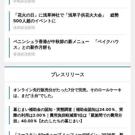
伊東経済新聞
「花火の日」に浅草神社で「浅草子供花火大会」 総勢
500人超のイベントに
浅草経済新聞
ペニンシュラ香港が中秋節の新メニュー 「ベイクハウ
ス」との新作月餅も
香港経済新聞
プレスリリース
オンライン先行販売分がたった7分で完売。そのロールケーキ
は、まだ“土台”でした。
墓じまい補助金の認知・実態調査｜補助金認知は24.00％、実
際の利用は2.00％｜費用負担軽減策1位は「親族間での費用分
担」40.00％【わたしたちの墓じまい】
「ユースキン 40gチューブ ミッフィーデザイン」2026年 新