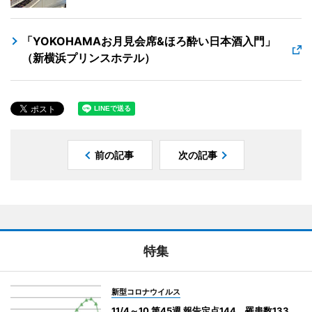
「YOKOHAMAお月見会席&ほろ酔い日本酒入門」
（新横浜プリンスホテル）
前の記事
次の記事
特集
新型コロナウイルス
11/4～10 第45週 報告定点144、罹患数133、