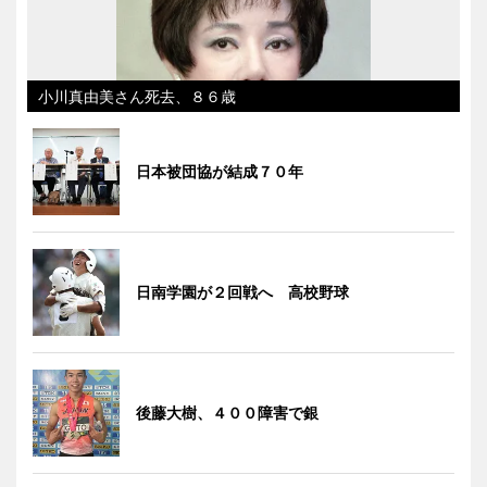
小川真由美さん死去、８６歳
日本被団協が結成７０年
日南学園が２回戦へ 高校野球
後藤大樹、４００障害で銀