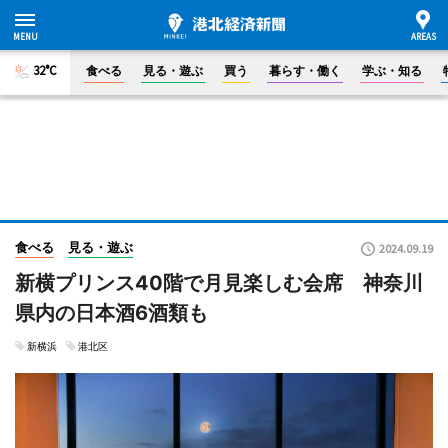
32°C
食べる
見る・遊ぶ
買う
暮らす・働く
学ぶ・知る
食べる
見る・遊ぶ
2024.09.19
新横プリンス40階で月見楽しむ会席 神奈川
県内の日本酒6酒類も
新横浜
港北区