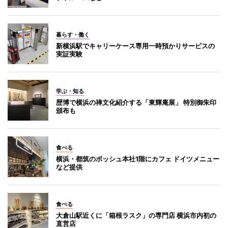
暮らす・働く
新横浜駅でキャリーケース専用一時預かりサービスの
実証実験
学ぶ・知る
歴博で横浜の禅文化紹介する「東輝庵展」 特別御朱印
頒布も
食べる
横浜・都筑のボッシュ本社1階にカフェ ドイツメニュー
など提供
食べる
大倉山駅近くに「箱根ラスク」の専門店 横浜市内初の
直営店