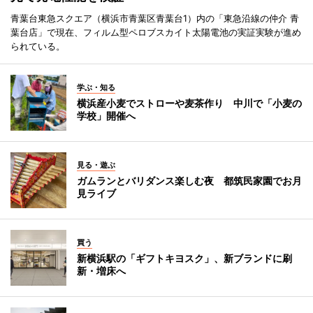
青葉台東急スクエア（横浜市青葉区青葉台1）内の「東急沿線の仲介 青
葉台店」で現在、フィルム型ペロブスカイト太陽電池の実証実験が進め
られている。
学ぶ・知る
横浜産小麦でストローや麦茶作り 中川で「小麦の
学校」開催へ
見る・遊ぶ
ガムランとバリダンス楽しむ夜 都筑民家園でお月
見ライブ
買う
新横浜駅の「ギフトキヨスク」、新ブランドに刷
新・増床へ