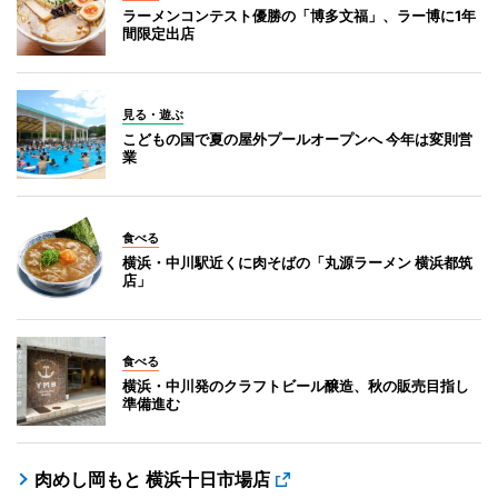
ラーメンコンテスト優勝の「博多文福」、ラー博に1年
間限定出店
見る・遊ぶ
こどもの国で夏の屋外プールオープンへ 今年は変則営
業
食べる
横浜・中川駅近くに肉そばの「丸源ラーメン 横浜都筑
店」
食べる
横浜・中川発のクラフトビール醸造、秋の販売目指し
準備進む
肉めし岡もと 横浜十日市場店