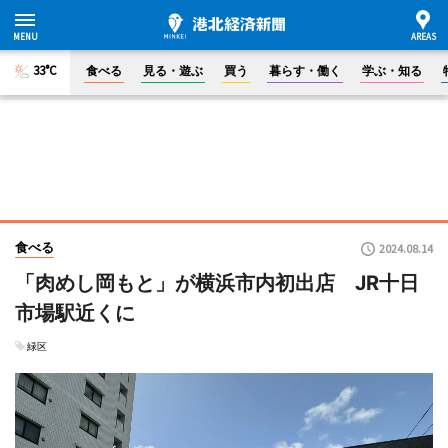
33°C
食べる
見る・遊ぶ
買う
暮らす・働く
学ぶ・知る
食べる
2024.08.14
「肉めし岡もと」が横浜市内初出店 JR十日
市場駅近くに
緑区