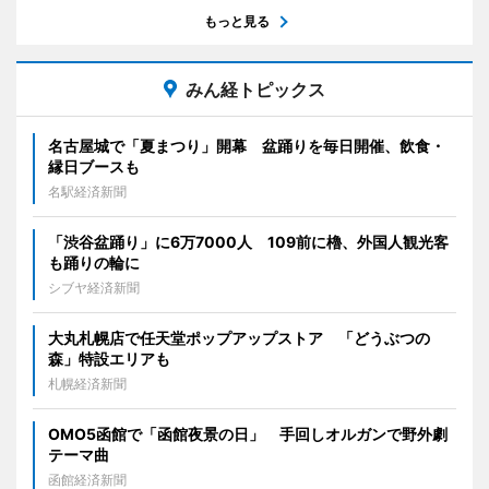
もっと見る
みん経トピックス
名古屋城で「夏まつり」開幕 盆踊りを毎日開催、飲食・
縁日ブースも
名駅経済新聞
「渋谷盆踊り」に6万7000人 109前に櫓、外国人観光客
も踊りの輪に
シブヤ経済新聞
大丸札幌店で任天堂ポップアップストア 「どうぶつの
森」特設エリアも
札幌経済新聞
OMO5函館で「函館夜景の日」 手回しオルガンで野外劇
テーマ曲
函館経済新聞