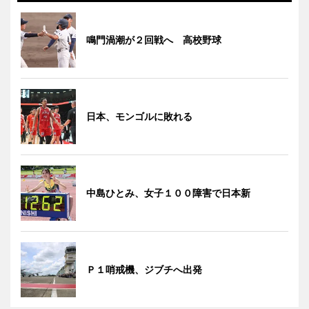
鳴門渦潮が２回戦へ 高校野球
日本、モンゴルに敗れる
中島ひとみ、女子１００障害で日本新
Ｐ１哨戒機、ジブチへ出発