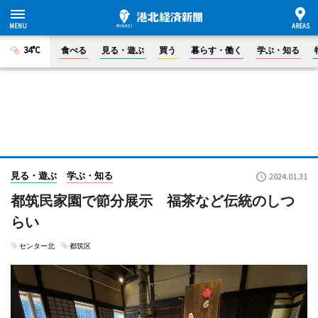
34°C
食べる
見る・遊ぶ
買う
暮らす・働く
学ぶ・知る
見る・遊ぶ
学ぶ・知る
2024.01.31
都筑民家園で節分展示 福茶など伝統のしつ
らい
センター北
都筑区