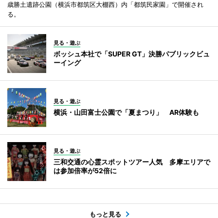
歳勝土遺跡公園（横浜市都筑区大棚西）内「都筑民家園」で開催され
る。
見る・遊ぶ
ボッシュ本社で「SUPER GT」決勝パブリックビュ
ーイング
見る・遊ぶ
横浜・山田富士公園で「夏まつり」 AR体験も
見る・遊ぶ
三和交通の心霊スポットツアー人気 多摩エリアで
は参加倍率が52倍に
もっと見る