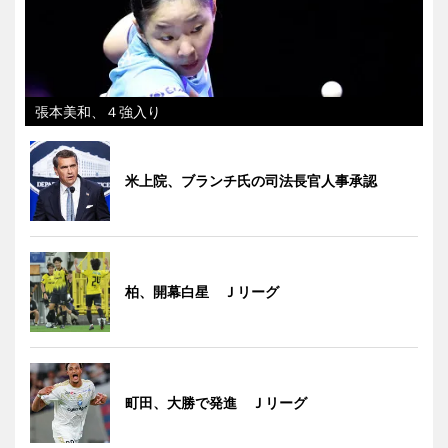
張本美和、４強入り
米上院、ブランチ氏の司法長官人事承認
柏、開幕白星 Ｊリーグ
町田、大勝で発進 Ｊリーグ