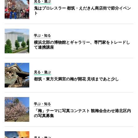
見る・遊ぶ
鬼はプロレスラー 都筑・えだきん商店街で節分イベン
ト
学ぶ・知る
横浜北部の博物館とギャラリー、専門家をトレードし
て連携講座
見る・遊ぶ
都筑・東方天満宮の梅が開花 見頃まであと少し
学ぶ・知る
「梅」テーマに写真コンテスト 観梅会合わせ港北区内
の写真募集
見る・遊ぶ