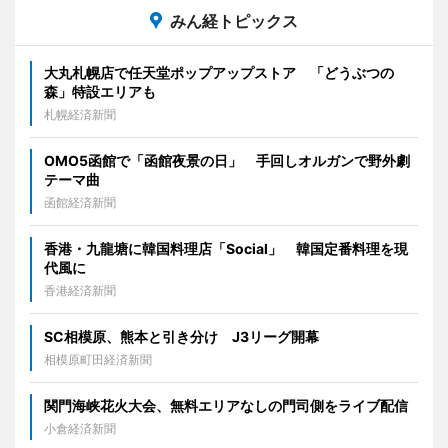
みん経トピックス
大丸札幌店で任天堂ポップアップストア 「どうぶつの
森」特設エリアも
札幌経済新聞
OMO5函館で「函館夜景の日」 手回しオルガンで野外劇
テーマ曲
函館経済新聞
香港・九龍塘に韓国料理店「Social」 韓国定番料理を現
代風に
香港経済新聞
SC相模原、熊本と引き分け J3リーグ開幕
相模原町田経済新聞
関門海峡花火大会、無料エリアなしの門司側をライブ配信
小倉経済新聞