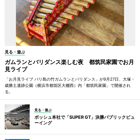
見る・遊ぶ
ガムランとバリダンス楽しむ夜 都筑民家園でお月
見ライブ
「お月見ライブ バリ島の竹ガムランとバリダンス」が9月27日、大塚・
歳勝土遺跡公園（横浜市都筑区大棚西）内「都筑民家園」で開催され
る。
見る・遊ぶ
ボッシュ本社で「SUPER GT」決勝パブリックビュ
ーイング