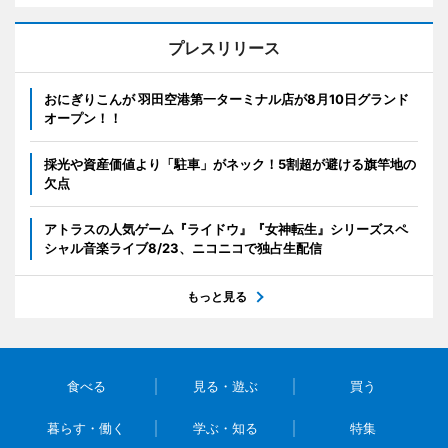
プレスリリース
おにぎりこんが 羽田空港第一ターミナル店が8月10日グランド
オープン！！
採光や資産価値より「駐車」がネック！5割超が避ける旗竿地の
欠点
アトラスの人気ゲーム『ライドウ』『女神転生』シリーズスペ
シャル音楽ライブ8/23、ニコニコで独占生配信
もっと見る
食べる
見る・遊ぶ
買う
暮らす・働く
学ぶ・知る
特集