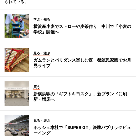
られている。
学ぶ・知る
横浜産小麦でストローや麦茶作り 中川で「小麦の
学校」開催へ
見る・遊ぶ
ガムランとバリダンス楽しむ夜 都筑民家園でお月
見ライブ
買う
新横浜駅の「ギフトキヨスク」、新ブランドに刷
新・増床へ
見る・遊ぶ
ボッシュ本社で「SUPER GT」決勝パブリックビュ
ーイング