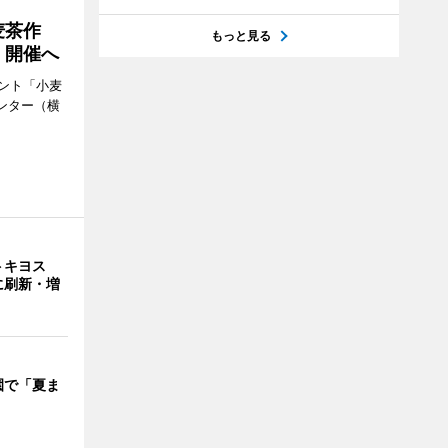
麦茶作
もっと見る
」開催へ
ント「小麦
ンター（横
トキヨス
に刷新・増
園で「夏ま