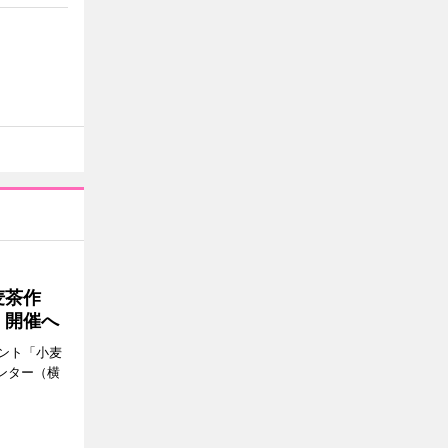
麦茶作
」開催へ
ント「小麦
ンター（横