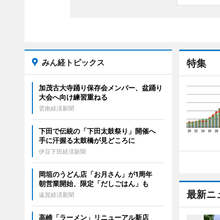
みん経トピックス
特集
加茂古大寺踊り保存会メンバー、盆踊り
大会へ向け練習重ねる
雲南経済新聞
下田で伝統の「下田太鼓祭り」開催へ
手に汗握る太鼓橋が見どころに
伊豆下田経済新聞
岡垣のうどん店「お月さん」が1周年
朝営業開始、限定「だしごはん」も
最新ニ
遠賀経済新聞
高崎「ラーメン」リニューアル新店