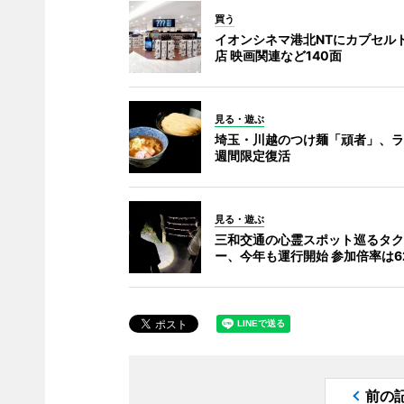
買う
イオンシネマ港北NTにカプセル
店 映画関連など140面
見る・遊ぶ
埼玉・川越のつけ麺「頑者」、ラ
週間限定復活
見る・遊ぶ
三和交通の心霊スポット巡るタク
ー、今年も運行開始 参加倍率は6
前の