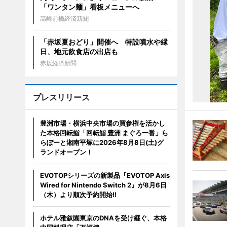
「ワンタン麺」看板メニューへ
高崎前橋経済新聞
「赤坂夏おどり」開催へ 特設噴水や縁
日、地元飲食店の出店も
赤坂経済新聞
プレスリリース
豊洲市場・横浜中央市場の買参権を活かし
た本格回転鮨「回転鮨 豊洲 まぐろ一番」ら
らぽーと湘南平塚に2026年8月8日(土)グ
ランドオープン！
EVOTOPシリーズの新製品『EVOTOP Axis
Wired for Nintendo Switch 2』が8月6日
（木）より順次予約開始!!
ホテル雅叙園東京のDNAを受け継ぐ、本格