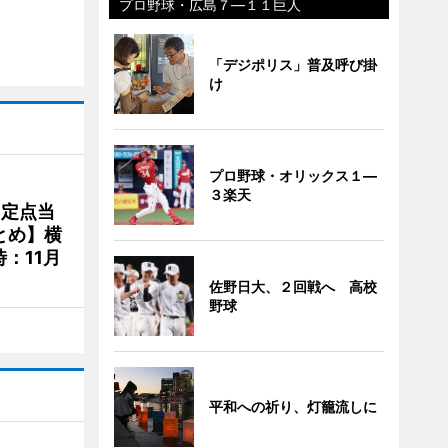
プロ野球・広島７―１１巨人
「デジポリス」普及呼び掛
け
プロ野球・オリックス１―
３楽天
、定点当
とめ】横
：11月
佐野日大、２回戦へ 高校
野球
平和への祈り、灯籠流しに