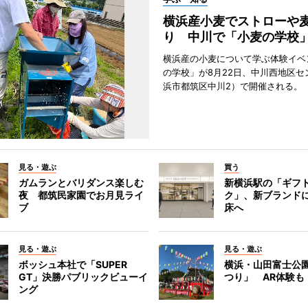
横浜産小麦でストローや
り 中川で「小麦の学校
横浜産の小麦について学ぶ体験イベ
の学校」が8月22日、中川西地区セ
浜市都筑区中川2）で開催される。
見る・遊ぶ
買う
ガムランとバリダンス楽しむ
新横浜駅の「ギフ
夜 都筑民家園でお月見ライ
ク」、新ブランド
ブ
床へ
見る・遊ぶ
見る・遊ぶ
ボッシュ本社で「SUPER
横浜・山田富士公
GT」決勝パブリックビューイ
つり」 AR体験も
ング