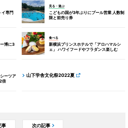
見る・遊ぶ
トイ専門
こどもの国が3年ぶりにプール営業 人数制
限と前売り券
食べる
ー博に3
新横浜プリンスホテルで「アロハマルシ
ェ」 ハワイフードやフラダンス楽しむ
山下学舎文化祭2022夏
シーツア
2倍
記事
次の記事