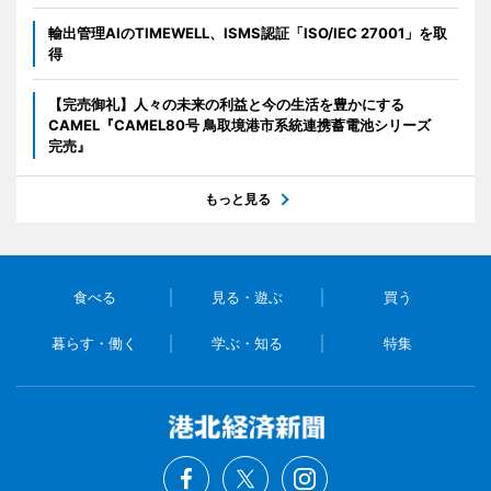
輸出管理AIのTIMEWELL、ISMS認証「ISO/IEC 27001」を取
得
【完売御礼】人々の未来の利益と今の生活を豊かにする
CAMEL『CAMEL80号 鳥取境港市系統連携蓄電池シリーズ
完売』
もっと見る
食べる
見る・遊ぶ
買う
暮らす・働く
学ぶ・知る
特集