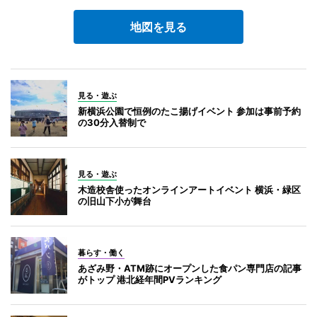
地図を見る
見る・遊ぶ
新横浜公園で恒例のたこ揚げイベント 参加は事前予約
の30分入替制で
見る・遊ぶ
木造校舎使ったオンラインアートイベント 横浜・緑区
の旧山下小が舞台
暮らす・働く
あざみ野・ATM跡にオープンした食パン専門店の記事
がトップ 港北経年間PVランキング