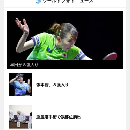
ワールドフォトニュース
早田が８強入り
張本智、８強入り
脳腫瘍手術で誤部位摘出