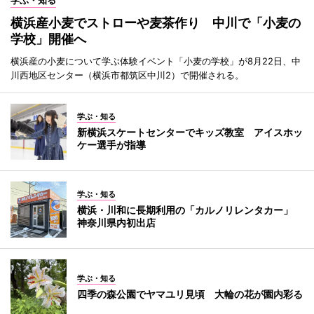
学ぶ・知る
横浜産小麦でストローや麦茶作り 中川で「小麦の
学校」開催へ
横浜産の小麦について学ぶ体験イベント「小麦の学校」が8月22日、中
川西地区センター（横浜市都筑区中川2）で開催される。
学ぶ・知る
新横浜スケートセンターでキッズ教室 アイスホッ
ケー選手が指導
学ぶ・知る
横浜・川和に長期利用の「カルノリレンタカー」
神奈川県内初出店
学ぶ・知る
四季の森公園でヤマユリ見頃 大輪の花が園内彩る