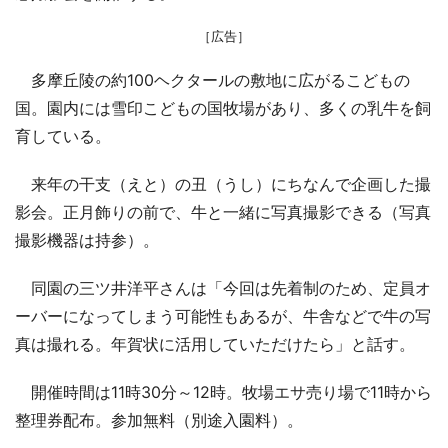
［広告］
多摩丘陵の約100ヘクタールの敷地に広がるこどもの
国。園内には雪印こどもの国牧場があり、多くの乳牛を飼
育している。
来年の干支（えと）の丑（うし）にちなんで企画した撮
影会。正月飾りの前で、牛と一緒に写真撮影できる（写真
撮影機器は持参）。
同園の三ツ井洋平さんは「今回は先着制のため、定員オ
ーバーになってしまう可能性もあるが、牛舎などで牛の写
真は撮れる。年賀状に活用していただけたら」と話す。
開催時間は11時30分～12時。牧場エサ売り場で11時から
整理券配布。参加無料（別途入園料）。