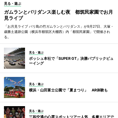
見る・遊ぶ
ガムランとバリダンス楽しむ夜 都筑民家園でお月
見ライブ
「お月見ライブ バリ島の竹ガムランとバリダンス」が9月27日、大塚・
歳勝土遺跡公園（横浜市都筑区大棚西）内「都筑民家園」で開催され
る。
見る・遊ぶ
ボッシュ本社で「SUPER GT」決勝パブリックビュ
ーイング
見る・遊ぶ
横浜・山田富士公園で「夏まつり」 AR体験も
見る・遊ぶ
三和交通の心霊スポットツアー人気 多摩エリアで