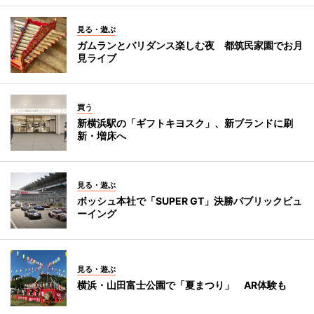
見る・遊ぶ
ガムランとバリダンス楽しむ夜 都筑民家園でお月
見ライブ
買う
新横浜駅の「ギフトキヨスク」、新ブランドに刷
新・増床へ
見る・遊ぶ
ボッシュ本社で「SUPER GT」決勝パブリックビュ
ーイング
見る・遊ぶ
横浜・山田富士公園で「夏まつり」 AR体験も