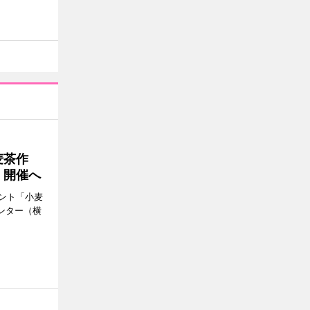
麦茶作
」開催へ
ント「小麦
ンター（横