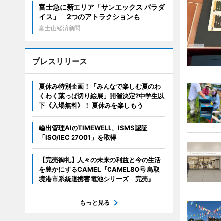
富士急に新エリア「サンエックス パラダ
イス」 2つのアトラクションも
富士山経済新聞
プレスリリース
夏休み特別企画！「みんなで楽しむ夏のわ
くわく葉っぱ切り絵展」開催決定?中学生以
下《入場無料》！ 夏休みを楽しもう
輸出管理AIのTIMEWELL、ISMS認証
「ISO/IEC 27001」を取得
【完売御礼】人々の未来の利益と今の生活
を豊かにするCAMEL『CAMEL80号 鳥取
境港市系統連携蓄電池シリーズ 完売』
もっと見る