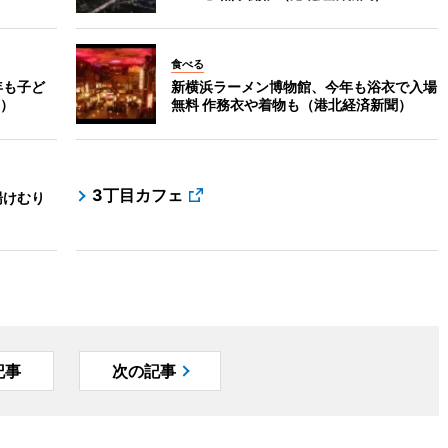
食べる
年も子ど
新横浜ラーメン博物館、今年も浴衣で入場
）
無料 作務衣や着物も（港北経済新聞）
3丁目カフェ
湯けむり
記事
次の記事