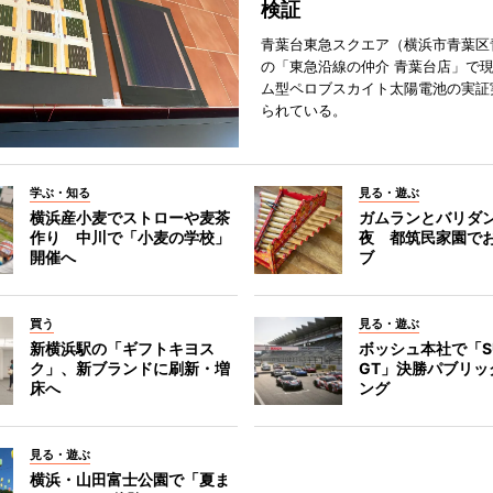
検証
青葉台東急スクエア（横浜市青葉区
の「東急沿線の仲介 青葉台店」で
ム型ペロブスカイト太陽電池の実証
られている。
学ぶ・知る
見る・遊ぶ
横浜産小麦でストローや麦茶
ガムランとバリダ
作り 中川で「小麦の学校」
夜 都筑民家園で
開催へ
ブ
買う
見る・遊ぶ
新横浜駅の「ギフトキヨス
ボッシュ本社で「S
ク」、新ブランドに刷新・増
GT」決勝パブリッ
床へ
ング
見る・遊ぶ
横浜・山田富士公園で「夏ま