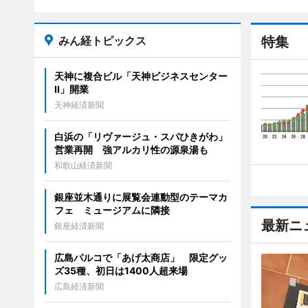
みん経トピックス
特集
天神に複合ビル「天神ビジネスセンター
II」開業
天神経済新聞
白浜の「リヴァージュ・スパひきがわ」
営業再開 強アルカリ性の源泉湯も
和歌山経済新聞
銀座並木通りに展覧会連動型のテーマカ
フェ ミュージアムに隣接
最新ニ
銀座経済新聞
広島パルコで「あげ太商店」 限定グッ
ズ35種、初日は1400人超来場
広島経済新聞