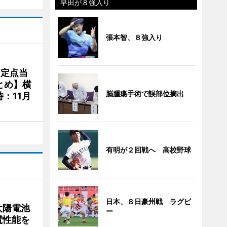
早田が８強入り
張本智、８強入り
、定点当
とめ】横
脳腫瘍手術で誤部位摘出
：11月
有明が２回戦へ 高校野球
日本、８日豪州戦 ラグビ
太陽電池
ー
電性能を