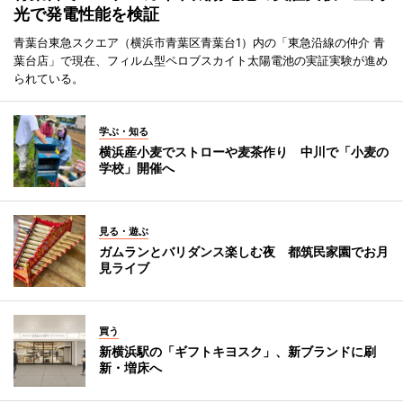
光で発電性能を検証
青葉台東急スクエア（横浜市青葉区青葉台1）内の「東急沿線の仲介 青
葉台店」で現在、フィルム型ペロブスカイト太陽電池の実証実験が進め
られている。
学ぶ・知る
横浜産小麦でストローや麦茶作り 中川で「小麦の
学校」開催へ
見る・遊ぶ
ガムランとバリダンス楽しむ夜 都筑民家園でお月
見ライブ
買う
新横浜駅の「ギフトキヨスク」、新ブランドに刷
新・増床へ