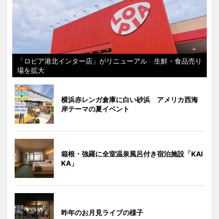
「ロピア港北インター店」がリニューアル 生鮮・食品売り
場を拡大
横浜赤レンガ倉庫に白い砂浜 アメリカ西海
岸テーマの夏イベント
箱根・強羅に全室温泉風呂付き宿泊施設「KAI
KA」
昨年のお月見ライブの様子