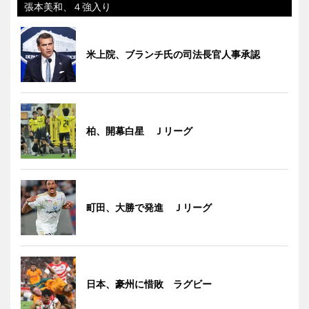
張本美和、４強入り
米上院、ブランチ氏の司法長官人事承認
柏、開幕白星 Ｊリーグ
町田、大勝で発進 Ｊリーグ
日本、豪州に惜敗 ラグビー