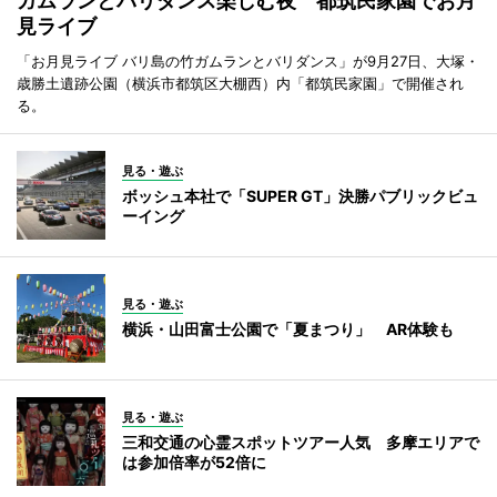
ガムランとバリダンス楽しむ夜 都筑民家園でお月
見ライブ
「お月見ライブ バリ島の竹ガムランとバリダンス」が9月27日、大塚・
歳勝土遺跡公園（横浜市都筑区大棚西）内「都筑民家園」で開催され
る。
見る・遊ぶ
ボッシュ本社で「SUPER GT」決勝パブリックビュ
ーイング
見る・遊ぶ
横浜・山田富士公園で「夏まつり」 AR体験も
見る・遊ぶ
三和交通の心霊スポットツアー人気 多摩エリアで
は参加倍率が52倍に