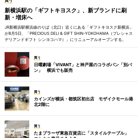
買う
新横浜駅の「ギフトキヨスク」、新ブランドに刷
新・増床へ
JR新横浜駅横浜線のりば（北口）近くにある「ギフトキヨスク新横浜」
が8月5日、「PRECIOUS DELI & GIFT SHIN-YOKOHAMA（プレシャス
デリアンドギフト シンヨコハマ）」にリニューアルオープンする。
買う
日曜劇場「VIVANT」と神戸屋のコラボパン「別パ
ン」 横浜でも販売
買う
カインズが横浜・都筑区初出店 モザイクモール港
北2階に
買う
たまプラーザ東急百貨店に「スタイルテーブル」