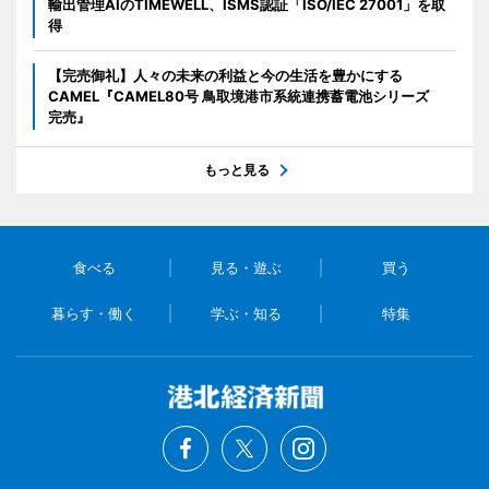
輸出管理AIのTIMEWELL、ISMS認証「ISO/IEC 27001」を取
得
【完売御礼】人々の未来の利益と今の生活を豊かにする
CAMEL『CAMEL80号 鳥取境港市系統連携蓄電池シリーズ
完売』
もっと見る
食べる
見る・遊ぶ
買う
暮らす・働く
学ぶ・知る
特集