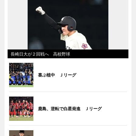
長崎日大が２回戦へ 高校野球
喜ぶ植中 Ｊリーグ
鹿島、逆転で白星発進 Ｊリーグ