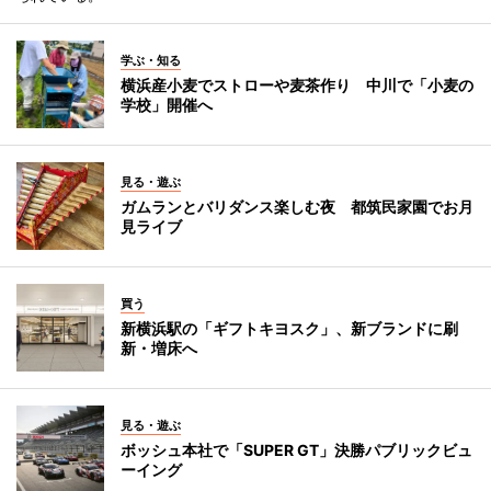
学ぶ・知る
横浜産小麦でストローや麦茶作り 中川で「小麦の
学校」開催へ
見る・遊ぶ
ガムランとバリダンス楽しむ夜 都筑民家園でお月
見ライブ
買う
新横浜駅の「ギフトキヨスク」、新ブランドに刷
新・増床へ
見る・遊ぶ
ボッシュ本社で「SUPER GT」決勝パブリックビュ
ーイング