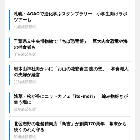
札幌・AOAOで進化学ぶスタンプラリー 小学生向けラボ
ツアーも
札幌経済新聞
千葉県立中央博物館で「ちば恐竜博」 巨大肉食恐竜や海
の捕食者も
千葉経済新聞
岩木山神社向かいに「お山の花彩食堂 龍の憩」 和食職人
の夫婦が経営
弘前経済新聞
浅草・松が谷にニットカフェ「ito-mori」 編み物好きが
集う場に
浅草経済新聞
北習志野の老舗精肉店「鳥吉」が創業170周年 幕末から
続くのれん守る
船橋経済新聞