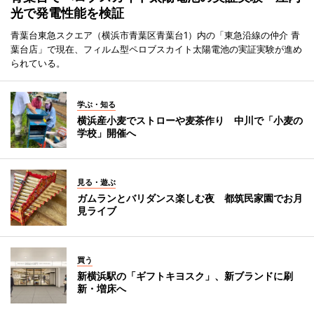
光で発電性能を検証
青葉台東急スクエア（横浜市青葉区青葉台1）内の「東急沿線の仲介 青
葉台店」で現在、フィルム型ペロブスカイト太陽電池の実証実験が進め
られている。
学ぶ・知る
横浜産小麦でストローや麦茶作り 中川で「小麦の
学校」開催へ
見る・遊ぶ
ガムランとバリダンス楽しむ夜 都筑民家園でお月
見ライブ
買う
新横浜駅の「ギフトキヨスク」、新ブランドに刷
新・増床へ