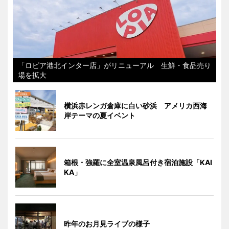
「ロピア港北インター店」がリニューアル 生鮮・食品売り
場を拡大
横浜赤レンガ倉庫に白い砂浜 アメリカ西海
岸テーマの夏イベント
箱根・強羅に全室温泉風呂付き宿泊施設「KAI
KA」
昨年のお月見ライブの様子