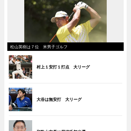
松山英樹は７位 米男子ゴルフ
村上１安打１打点 大リーグ
大谷は無安打 大リーグ