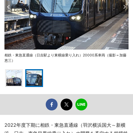
相鉄・東急直通線（日吉駅より東横線乗り入れ）20000系車両（撮影＝加藤
恵三）
2022年度下期に相鉄・東急直通線（羽沢横浜国大～新横