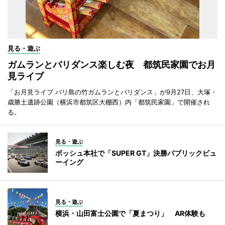
見る・遊ぶ
ガムランとバリダンス楽しむ夜 都筑民家園でお月
見ライブ
「お月見ライブ バリ島の竹ガムランとバリダンス」が9月27日、大塚・
歳勝土遺跡公園（横浜市都筑区大棚西）内「都筑民家園」で開催され
る。
見る・遊ぶ
ボッシュ本社で「SUPER GT」決勝パブリックビュ
ーイング
見る・遊ぶ
横浜・山田富士公園で「夏まつり」 AR体験も