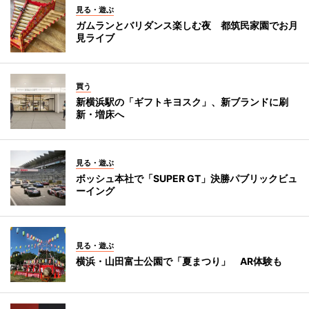
見る・遊ぶ
ガムランとバリダンス楽しむ夜 都筑民家園でお月
見ライブ
買う
新横浜駅の「ギフトキヨスク」、新ブランドに刷
新・増床へ
見る・遊ぶ
ボッシュ本社で「SUPER GT」決勝パブリックビュ
ーイング
見る・遊ぶ
横浜・山田富士公園で「夏まつり」 AR体験も