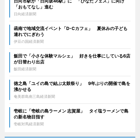
日向市駅が「日向坂46駅」に 「ひなたフェス」に向け
「おもてなし」進む
日向経済新聞
函南で地域交流イベント「D-Cカフェ」 夏休みの子ども
連れでにぎわう
伊豆の国経済新聞
飯田で「小さな体験マルシェ」 好きを仕事にしている6店
が日替わり出店
飯田経済新聞
徳之島「ユイの島で結ぶ太鼓祭り」 9年ぶりの開催で島を
沸かせる
奄美群島南三島経済新聞
壱岐に「壱岐の島ラーメン 志賀屋」 タイ塩ラーメンで島
の新名物目指す
壱岐対馬経済新聞