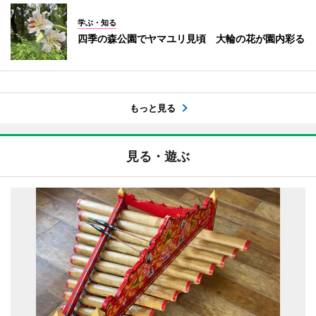
学ぶ・知る
四季の森公園でヤマユリ見頃 大輪の花が園内彩る
もっと見る
見る・遊ぶ