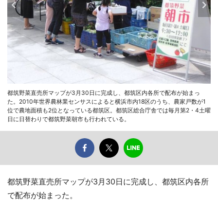
都筑野菜直売所マップが3月30日に完成し、都筑区内各所で配布が始まっ
た。2010年世界農林業センサスによると横浜市内18区のうち、農家戸数が1
位で農地面積も2位となっている都筑区。都筑区総合庁舎では毎月第2・4土曜
日に日替わりで都筑野菜朝市も行われている。
都筑野菜直売所マップが3月30日に完成し、都筑区内各所
で配布が始まった。