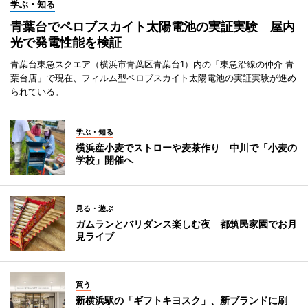
学ぶ・知る
青葉台でペロブスカイト太陽電池の実証実験 屋内
光で発電性能を検証
青葉台東急スクエア（横浜市青葉区青葉台1）内の「東急沿線の仲介 青
葉台店」で現在、フィルム型ペロブスカイト太陽電池の実証実験が進め
られている。
学ぶ・知る
横浜産小麦でストローや麦茶作り 中川で「小麦の
学校」開催へ
見る・遊ぶ
ガムランとバリダンス楽しむ夜 都筑民家園でお月
見ライブ
買う
新横浜駅の「ギフトキヨスク」、新ブランドに刷