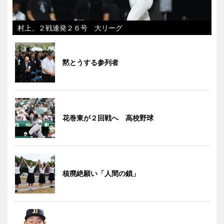
村上、２戦連発２６号 大リーグ
黙とうする参列者
花巻東が２回戦へ 高校野球
核廃絶願い「人間の鎖」