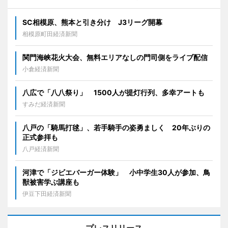
SC相模原、熊本と引き分け J3リーグ開幕
相模原町田経済新聞
関門海峡花火大会、無料エリアなしの門司側をライブ配信
小倉経済新聞
八広で「八八祭り」 1500人が提灯行列、多幸アートも
すみだ経済新聞
八戸の「騎馬打毬」、若手騎手の姿勇ましく 20年ぶりの
正式参拝も
八戸経済新聞
河津で「ジビエバーガー体験」 小中学生30人が参加、鳥
獣被害学ぶ講座も
伊豆下田経済新聞
プレスリリース