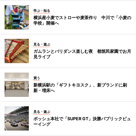
学ぶ・知る
横浜産小麦でストローや麦茶作り 中川で「小麦の
学校」開催へ
見る・遊ぶ
ガムランとバリダンス楽しむ夜 都筑民家園でお月
見ライブ
買う
新横浜駅の「ギフトキヨスク」、新ブランドに刷
新・増床へ
見る・遊ぶ
ボッシュ本社で「SUPER GT」決勝パブリックビュ
ーイング