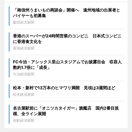
「南信州うまいもの商談会」開催へ 遠州地域の出展者と
バイヤーも初募集
飯田経済新聞
香港のスーパーが24時間営業のコンビニ 日本式コンビニ
に香港食文化を
香港経済新聞
FC今治・アシックス里山スタジアムでお披露目会 収容人
数約1.7倍に「成長」
今治経済新聞
松本・新村で13万本のヒマワリ満開 見頃は3週間ほど
松本経済新聞
名古屋駅前に「オニツカタイガー」旗艦店 国内2番目規
模、全ライン展開
名駅経済新聞