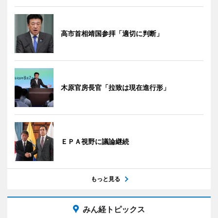
高市首相靖国参拝「適切に判断」
木原官房長官「拉致は現在進行形」
ＥＰＡ視野に議論継続
もっと見る
みん経トピックス