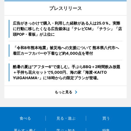
プレスリリース
広告がきっかけで購入・利用した経験がある人は25.0％。実際
に行動に移したくなる広告媒体は「テレビCM」「チラシ」「店
頭POP・看板」が上位に
「令和8年熊本地震」被災地への支援について 熊本県八代市へ
着圧カーフカバーや下着など約4,000点を寄付
酷暑の夏は"アフター6"で楽しむ。手ぶらBBQ＋2時間飲み放題
＋手持ち花火セットで5,000円、海の家「海渡-KAITO
YUIGAHAMA-」に18時からの限定プランが登場。
もっと見る
食べる
見る・遊ぶ
買う
暮らす・働く
学ぶ・知る
特集