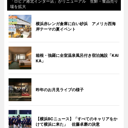
「ロピア港北インター店」がリニューアル 生鮮・食品売り
場を拡大
横浜赤レンガ倉庫に白い砂浜 アメリカ西海
岸テーマの夏イベント
箱根・強羅に全室温泉風呂付き宿泊施設「KAI
KA」
昨年のお月見ライブの様子
【横浜BCニュース】「すべてのキャリアをか
けて横浜に来た」 佐藤卓磨の決意