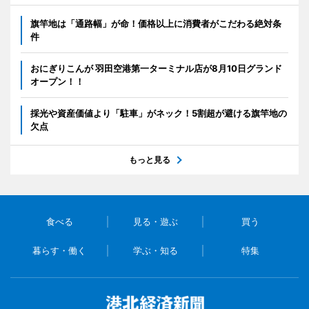
旗竿地は「通路幅」が命！価格以上に消費者がこだわる絶対条
件
おにぎりこんが 羽田空港第一ターミナル店が8月10日グランド
オープン！！
採光や資産価値より「駐車」がネック！5割超が避ける旗竿地の
欠点
もっと見る
食べる
見る・遊ぶ
買う
暮らす・働く
学ぶ・知る
特集