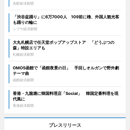
名駅経済新聞
「渋谷盆踊り」に6万7000人 109前に櫓、外国人観光客
も踊りの輪に
シブヤ経済新聞
大丸札幌店で任天堂ポップアップストア 「どうぶつの
森」特設エリアも
札幌経済新聞
OMO5函館で「函館夜景の日」 手回しオルガンで野外劇
テーマ曲
函館経済新聞
香港・九龍塘に韓国料理店「Social」 韓国定番料理を現
代風に
香港経済新聞
プレスリリース