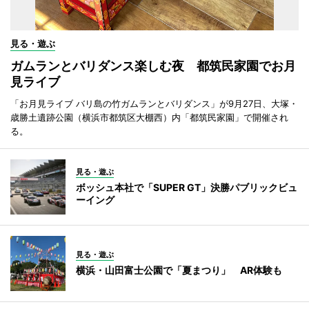
見る・遊ぶ
ガムランとバリダンス楽しむ夜 都筑民家園でお月
見ライブ
「お月見ライブ バリ島の竹ガムランとバリダンス」が9月27日、大塚・
歳勝土遺跡公園（横浜市都筑区大棚西）内「都筑民家園」で開催され
る。
見る・遊ぶ
ボッシュ本社で「SUPER GT」決勝パブリックビュ
ーイング
見る・遊ぶ
横浜・山田富士公園で「夏まつり」 AR体験も