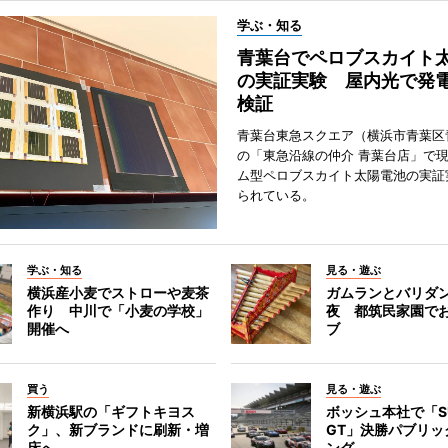
学ぶ・知る
青葉台でペロブスカイト
の実証実験 屋内光で発
検証
青葉台東急スクエア（横浜市青葉区
の「東急沿線の仲介 青葉台店」で
ム型ペロブスカイト太陽電池の実証
られている。
学ぶ・知る
見る・遊ぶ
横浜産小麦でストローや麦茶
ガムランとバリダ
作り 中川で「小麦の学校」
夜 都筑民家園で
開催へ
ブ
買う
見る・遊ぶ
新横浜駅の「ギフトキヨス
ボッシュ本社で「S
ク」、新ブランドに刷新・増
GT」決勝パブリッ
床へ
ング