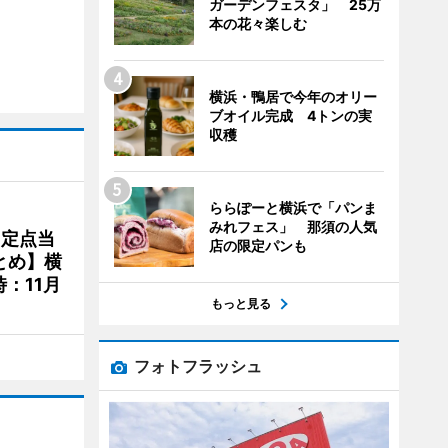
ガーデンフェスタ」 25万
本の花々楽しむ
横浜・鴨居で今年のオリー
ブオイル完成 4トンの実
収穫
ららぽーと横浜で「パンま
みれフェス」 那須の人気
、定点当
店の限定パンも
とめ】横
：11月
もっと見る
フォトフラッシュ