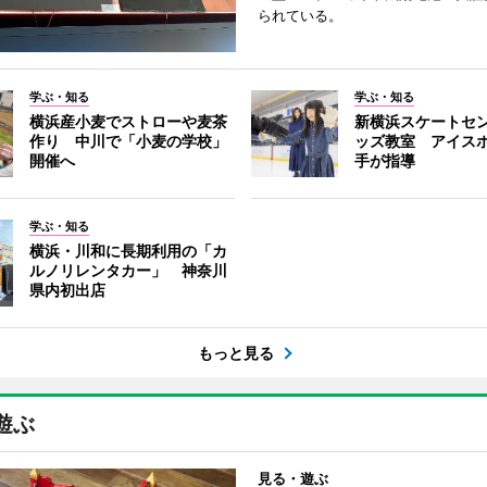
られている。
学ぶ・知る
学ぶ・知る
横浜産小麦でストローや麦茶
新横浜スケートセ
作り 中川で「小麦の学校」
ッズ教室 アイス
開催へ
手が指導
学ぶ・知る
横浜・川和に長期利用の「カ
ルノリレンタカー」 神奈川
県内初出店
もっと見る
遊ぶ
見る・遊ぶ