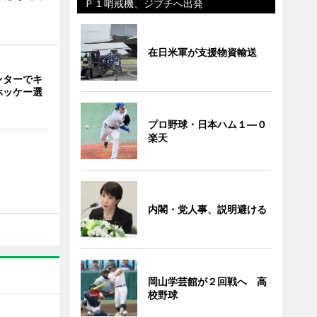
Ｐ１哨戒機、ジブチへ出発
在日米軍が支援物資輸送
ンターでキ
ホッケー選
プロ野球・日本ハム１―０
楽天
内閣・党人事、説明避ける
岡山学芸館が２回戦へ 高
校野球