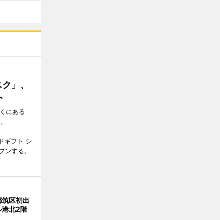
スク」、
へ
近くにある
日、
ドギフト シ
プンする。
都筑区初出
ル港北2階