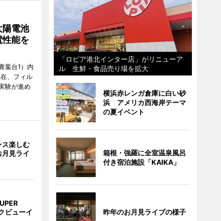
太陽電池
電性能を
「ロピア港北インター店」がリニューア
青葉台1）内
ル 生鮮・食品売り場を拡大
現在、フィル
実験が進め
横浜赤レンガ倉庫に白い砂
浜 アメリカ西海岸テーマ
の夏イベント
ンス楽しむ
箱根・強羅に全室温泉風呂
お月見ライ
付き宿泊施設「KAIKA」
UPER
昨年のお月見ライブの様子
クビューイ