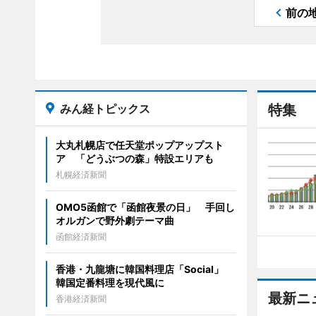
前の
みん経トピックス
特集
大丸札幌店で任天堂ポップアップスト
ア 「どうぶつの森」特設エリアも
札幌経済新聞
OMO5函館で「函館夜景の日」 手回し
オルガンで野外劇テーマ曲
函館経済新聞
香港・九龍塘に韓国料理店「Social」
韓国定番料理を現代風に
最新ニ
香港経済新聞