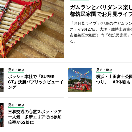
ガムランとバリダンス
都筑民家園でお月見ライ
「お月見ライブ バリ島の竹ガムラ
ス」が9月27日、大塚・歳勝土遺跡
市都筑区大棚西）内「都筑民家園」
る。
見る・遊ぶ
見る・遊ぶ
ボッシュ本社で「SUPER
横浜・山田富士公
GT」決勝パブリックビューイ
つり」 AR体験も
ング
見る・遊ぶ
三和交通の心霊スポットツア
ー人気 多摩エリアでは参加
倍率が52倍に