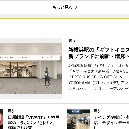
もっと見る
買う
新横浜駅の「ギフトキヨ
新ブランドに刷新・増床
JR新横浜駅横浜線のりば（北口）
「ギフトキヨスク新横浜」が8月5
「PRECIOUS DELI & GIFT SHIN-
YOKOHAMA（プレシャスデリアン
ンヨコハマ）」にリニューアルオー
買う
買う
日曜劇場「VIVANT」と神戸
カインズが横浜・
屋のコラボパン「別パン」
店 モザイクモー
横浜でも販売
に