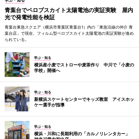
学ぶ・知る
青葉台でペロブスカイト太陽電池の実証実験 屋内
光で発電性能を検証
青葉台東急スクエア（横浜市青葉区青葉台1）内の「東急沿線の仲介 青
葉台店」で現在、フィルム型ペロブスカイト太陽電池の実証実験が進め
られている。
学ぶ・知る
横浜産小麦でストローや麦茶作り 中川で「小麦の
学校」開催へ
学ぶ・知る
新横浜スケートセンターでキッズ教室 アイスホッ
ケー選手が指導
学ぶ・知る
横浜・川和に長期利用の「カルノリレンタカー」