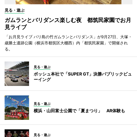
見る・遊ぶ
ガムランとバリダンス楽しむ夜 都筑民家園でお月
見ライブ
「お月見ライブ バリ島の竹ガムランとバリダンス」が9月27日、大塚・
歳勝土遺跡公園（横浜市都筑区大棚西）内「都筑民家園」で開催され
る。
見る・遊ぶ
ボッシュ本社で「SUPER GT」決勝パブリックビュ
ーイング
見る・遊ぶ
横浜・山田富士公園で「夏まつり」 AR体験も
見る・遊ぶ