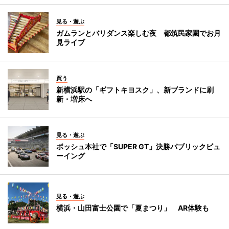
見る・遊ぶ
ガムランとバリダンス楽しむ夜 都筑民家園でお月
見ライブ
買う
新横浜駅の「ギフトキヨスク」、新ブランドに刷
新・増床へ
見る・遊ぶ
ボッシュ本社で「SUPER GT」決勝パブリックビュ
ーイング
見る・遊ぶ
横浜・山田富士公園で「夏まつり」 AR体験も