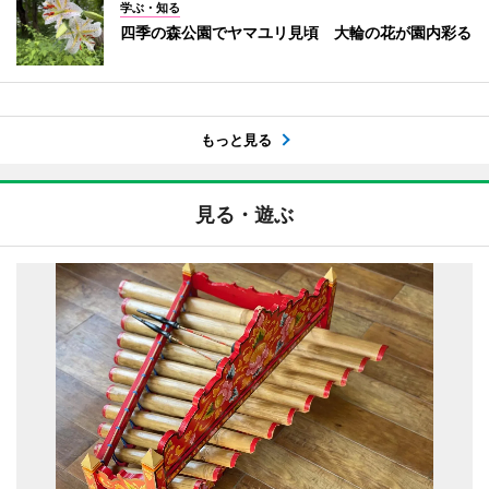
学ぶ・知る
四季の森公園でヤマユリ見頃 大輪の花が園内彩る
もっと見る
見る・遊ぶ