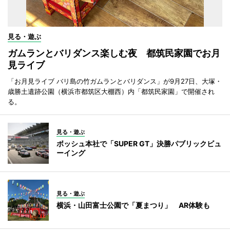
見る・遊ぶ
ガムランとバリダンス楽しむ夜 都筑民家園でお月
見ライブ
「お月見ライブ バリ島の竹ガムランとバリダンス」が9月27日、大塚・
歳勝土遺跡公園（横浜市都筑区大棚西）内「都筑民家園」で開催され
る。
見る・遊ぶ
ボッシュ本社で「SUPER GT」決勝パブリックビュ
ーイング
見る・遊ぶ
横浜・山田富士公園で「夏まつり」 AR体験も