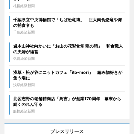
札幌経済新聞
千葉県立中央博物館で「ちば恐竜博」 巨大肉食恐竜や海
の捕食者も
千葉経済新聞
岩木山神社向かいに「お山の花彩食堂 龍の憩」 和食職人
の夫婦が経営
弘前経済新聞
浅草・松が谷にニットカフェ「ito-mori」 編み物好きが
集う場に
浅草経済新聞
北習志野の老舗精肉店「鳥吉」が創業170周年 幕末から
続くのれん守る
船橋経済新聞
プレスリリース