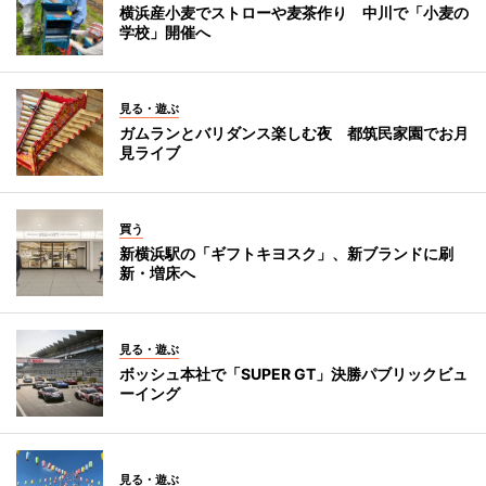
横浜産小麦でストローや麦茶作り 中川で「小麦の
学校」開催へ
見る・遊ぶ
ガムランとバリダンス楽しむ夜 都筑民家園でお月
見ライブ
買う
新横浜駅の「ギフトキヨスク」、新ブランドに刷
新・増床へ
見る・遊ぶ
ボッシュ本社で「SUPER GT」決勝パブリックビュ
ーイング
見る・遊ぶ