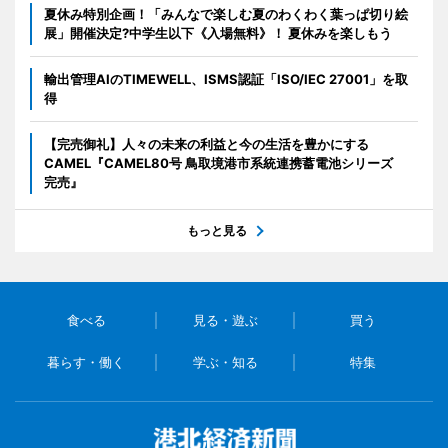
夏休み特別企画！「みんなで楽しむ夏のわくわく葉っぱ切り絵
展」開催決定?中学生以下《入場無料》！ 夏休みを楽しもう
輸出管理AIのTIMEWELL、ISMS認証「ISO/IEC 27001」を取
得
【完売御礼】人々の未来の利益と今の生活を豊かにする
CAMEL『CAMEL80号 鳥取境港市系統連携蓄電池シリーズ
完売』
もっと見る
食べる
見る・遊ぶ
買う
暮らす・働く
学ぶ・知る
特集