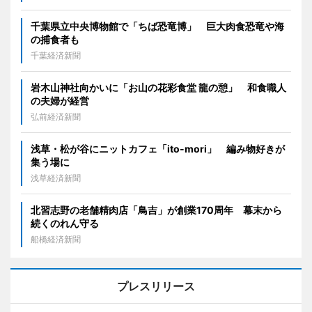
千葉県立中央博物館で「ちば恐竜博」 巨大肉食恐竜や海
の捕食者も
千葉経済新聞
岩木山神社向かいに「お山の花彩食堂 龍の憩」 和食職人
の夫婦が経営
弘前経済新聞
浅草・松が谷にニットカフェ「ito-mori」 編み物好きが
集う場に
浅草経済新聞
北習志野の老舗精肉店「鳥吉」が創業170周年 幕末から
続くのれん守る
船橋経済新聞
プレスリリース