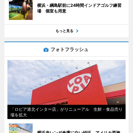
横浜・綱島駅前に24時間インドアゴルフ練習
場 個室も用意
もっと見る
フォトフラッシュ
「ロピア港北インター店」がリニューアル 生鮮・食品売り
場を拡大
横浜赤レンガ倉庫に白い砂浜 アメリカ西海