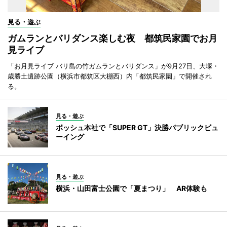
見る・遊ぶ
ガムランとバリダンス楽しむ夜 都筑民家園でお月
見ライブ
「お月見ライブ バリ島の竹ガムランとバリダンス」が9月27日、大塚・
歳勝土遺跡公園（横浜市都筑区大棚西）内「都筑民家園」で開催され
る。
見る・遊ぶ
ボッシュ本社で「SUPER GT」決勝パブリックビュ
ーイング
見る・遊ぶ
横浜・山田富士公園で「夏まつり」 AR体験も