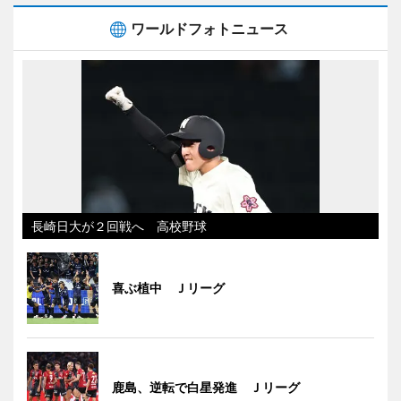
ワールドフォトニュース
長崎日大が２回戦へ 高校野球
喜ぶ植中 Ｊリーグ
鹿島、逆転で白星発進 Ｊリーグ