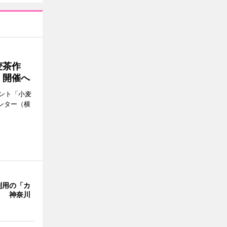
麦茶作
」開催へ
ント「小麦
ンター（横
利用の「カ
」 神奈川