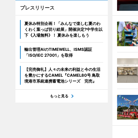
プレスリリース
夏休み特別企画！「みんなで楽しむ夏のわ
くわく葉っぱ切り絵展」開催決定?中学生以
下《入場無料》！ 夏休みを楽しもう
輸出管理AIのTIMEWELL、ISMS認証
「ISO/IEC 27001」を取得
【完売御礼】人々の未来の利益と今の生活
を豊かにするCAMEL『CAMEL80号 鳥取
境港市系統連携蓄電池シリーズ 完売』
もっと見る