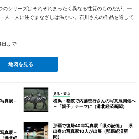
つのシリーズはそれぞれまったく異なる性質のものだが、一
一人一人に注ぐまなざしは温かい。石川さんの作品を通して
4日まで。
地図を見る
見る・遊ぶ
写真展－
横浜・都筑で内藤忠行さんの写真展開催へ
－「親子」テーマに（港北経済新聞）
那覇で復帰40年写真展「眼の記憶」－県
出身の写真家10人が出展（那覇経済新
写真展－
聞）
（港北経