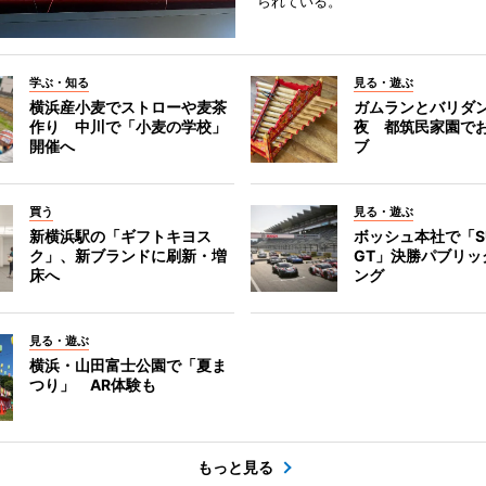
られている。
学ぶ・知る
見る・遊ぶ
横浜産小麦でストローや麦茶
ガムランとバリダ
作り 中川で「小麦の学校」
夜 都筑民家園で
開催へ
ブ
買う
見る・遊ぶ
新横浜駅の「ギフトキヨス
ボッシュ本社で「S
ク」、新ブランドに刷新・増
GT」決勝パブリッ
床へ
ング
見る・遊ぶ
横浜・山田富士公園で「夏ま
つり」 AR体験も
もっと見る