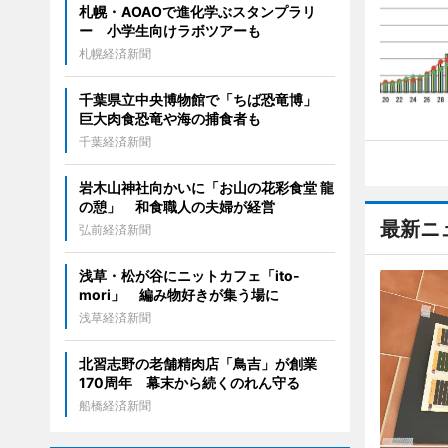
札幌・AOAOで進化学ぶスタンプラリ
ー 小学生向けラボツアーも
札幌経済新聞
千葉県立中央博物館で「ちば恐竜博」
巨大肉食恐竜や海の捕食者も
千葉経済新聞
岩木山神社向かいに「お山の花彩食堂 龍
の憩」 和食職人の夫婦が経営
最新ニ
弘前経済新聞
浅草・松が谷にニットカフェ「ito-
mori」 編み物好きが集う場に
浅草経済新聞
北習志野の老舗精肉店「鳥吉」が創業
170周年 幕末から続くのれん守る
船橋経済新聞