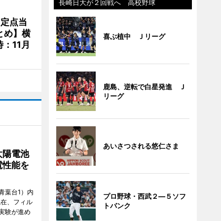
長崎日大が２回戦へ 高校野球
、定点当
とめ】横
喜ぶ植中 Ｊリーグ
：11月
鹿島、逆転で白星発進 Ｊ
リーグ
あいさつされる悠仁さま
太陽電池
電性能を
青葉台1）内
プロ野球・西武２―５ソフ
現在、フィル
トバンク
実験が進め