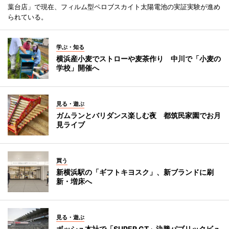
葉台店」で現在、フィルム型ペロブスカイト太陽電池の実証実験が進め
られている。
学ぶ・知る
横浜産小麦でストローや麦茶作り 中川で「小麦の
学校」開催へ
見る・遊ぶ
ガムランとバリダンス楽しむ夜 都筑民家園でお月
見ライブ
買う
新横浜駅の「ギフトキヨスク」、新ブランドに刷
新・増床へ
見る・遊ぶ
ボッシュ本社で「SUPER GT」決勝パブリックビュ