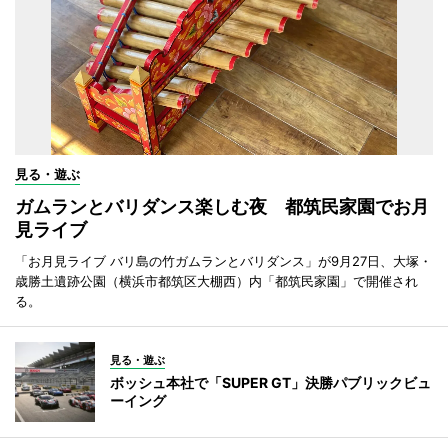
見る・遊ぶ
ガムランとバリダンス楽しむ夜 都筑民家園でお月
見ライブ
「お月見ライブ バリ島の竹ガムランとバリダンス」が9月27日、大塚・
歳勝土遺跡公園（横浜市都筑区大棚西）内「都筑民家園」で開催され
る。
見る・遊ぶ
ボッシュ本社で「SUPER GT」決勝パブリックビュ
ーイング