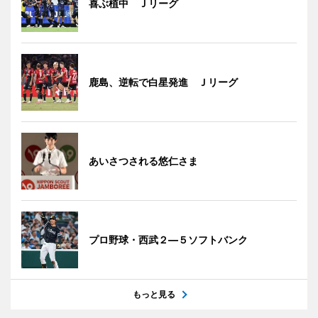
喜ぶ植中 Ｊリーグ
鹿島、逆転で白星発進 Ｊリーグ
あいさつされる悠仁さま
プロ野球・西武２―５ソフトバンク
もっと見る