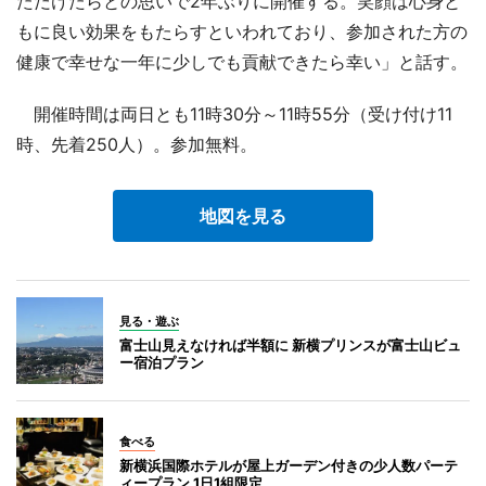
ただけたらとの思いで2年ぶりに開催する。笑顔は心身と
もに良い効果をもたらすといわれており、参加された方の
健康で幸せな一年に少しでも貢献できたら幸い」と話す。
開催時間は両日とも11時30分～11時55分（受け付け11
時、先着250人）。参加無料。
地図を見る
見る・遊ぶ
富士山見えなければ半額に 新横プリンスが富士山ビュ
ー宿泊プラン
食べる
新横浜国際ホテルが屋上ガーデン付きの少人数パーテ
ィープラン 1日1組限定