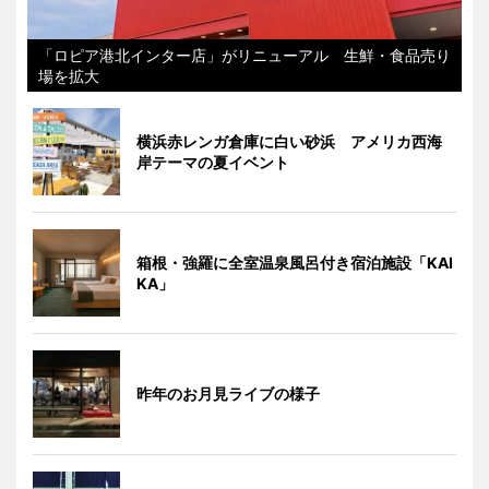
「ロピア港北インター店」がリニューアル 生鮮・食品売り
場を拡大
横浜赤レンガ倉庫に白い砂浜 アメリカ西海
岸テーマの夏イベント
箱根・強羅に全室温泉風呂付き宿泊施設「KAI
KA」
昨年のお月見ライブの様子