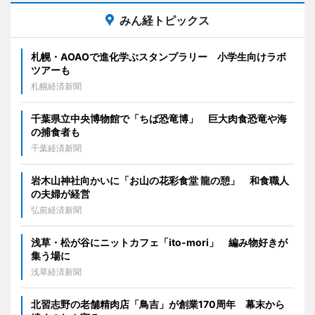
みん経トピックス
札幌・AOAOで進化学ぶスタンプラリー 小学生向けラボ
ツアーも
札幌経済新聞
千葉県立中央博物館で「ちば恐竜博」 巨大肉食恐竜や海
の捕食者も
千葉経済新聞
岩木山神社向かいに「お山の花彩食堂 龍の憩」 和食職人
の夫婦が経営
弘前経済新聞
浅草・松が谷にニットカフェ「ito-mori」 編み物好きが
集う場に
浅草経済新聞
北習志野の老舗精肉店「鳥吉」が創業170周年 幕末から