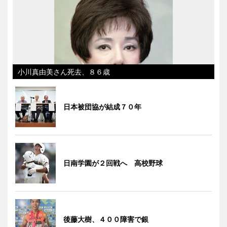
小川真由美さん死去、８６歳
日本被団協が結成７０年
日南学園が２回戦へ 高校野球
後藤大樹、４００障害で銀