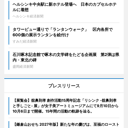
ヘルシンキ中央駅に新ホテル登場へ 日本のカプセルホテ
ルに着想
ヘルシンキ経済新聞
タワービュー通りで「ランタンウォーク」 区内各所で
600個の展示ランタンを絵付け
すみだ経済新聞
石川啄木記念館で啄木の文学碑をたどる企画展 第2弾は県
内・東北の碑
盛岡経済新聞
プレスリリース
【展覧会】舘鼻則孝 創作活動15周年記念「リシンク -舘鼻則孝
と手しごと- 展」が女子美アートミュージアムにて9月10日から
10月6日まで開催。15年間の活動の軌跡を辿る。
【鎌倉山おせち 2027年版】新たな年の慶びは、至福のロースト