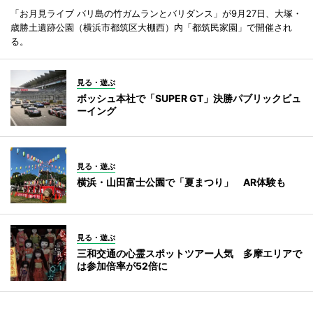
「お月見ライブ バリ島の竹ガムランとバリダンス」が9月27日、大塚・
歳勝土遺跡公園（横浜市都筑区大棚西）内「都筑民家園」で開催され
る。
見る・遊ぶ
ボッシュ本社で「SUPER GT」決勝パブリックビュ
ーイング
見る・遊ぶ
横浜・山田富士公園で「夏まつり」 AR体験も
見る・遊ぶ
三和交通の心霊スポットツアー人気 多摩エリアで
は参加倍率が52倍に