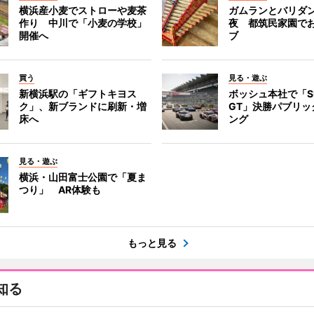
横浜産小麦でストローや麦茶
ガムランとバリダ
作り 中川で「小麦の学校」
夜 都筑民家園で
開催へ
ブ
買う
見る・遊ぶ
新横浜駅の「ギフトキヨス
ボッシュ本社で「S
ク」、新ブランドに刷新・増
GT」決勝パブリッ
床へ
ング
見る・遊ぶ
横浜・山田富士公園で「夏ま
つり」 AR体験も
もっと見る
知る