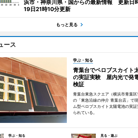
浜市・神奈川県・国からの最新情報 更新日時
19日21時10分更新
もっと見る
ュース
学ぶ・知る
青葉台でペロブスカイト
の実証実験 屋内光で発
検証
青葉台東急スクエア（横浜市青葉区
の「東急沿線の仲介 青葉台店」で
ム型ペロブスカイト太陽電池の実証
られている。
学ぶ・知る
見る・遊ぶ