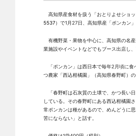
高知県産食材を扱う「おとりよせショップ
5537
）で1月27日、高知県産「ポンカン
有機野菜・果物を中心に、高知県の名産
業施設やイベントなどでもブース出店し、
「ポンカン」は西日本で毎年2月頃に食
つ農家「西込柑橘園」（高知県春野町）の
「春野町は石灰質の土壌で、かつ長い日
している。その春野町にある西込柑橘園さ
常ポンカンは種があるので、めんどうに思
苦にならない」と話す。
価格は1袋400円（税別）。