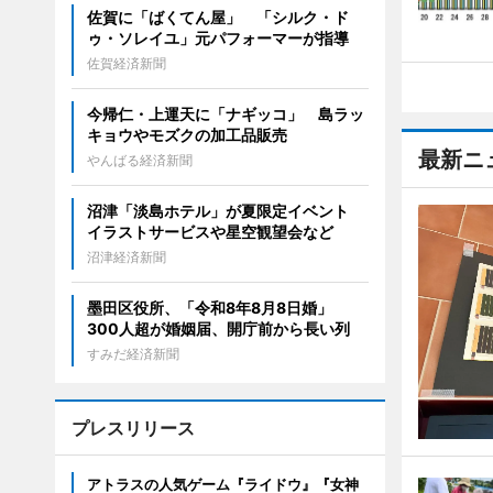
佐賀に「ばくてん屋」 「シルク・ド
ゥ・ソレイユ」元パフォーマーが指導
佐賀経済新聞
今帰仁・上運天に「ナギッコ」 島ラッ
キョウやモズクの加工品販売
最新ニ
やんばる経済新聞
沼津「淡島ホテル」が夏限定イベント
イラストサービスや星空観望会など
沼津経済新聞
墨田区役所、「令和8年8月8日婚」
300人超が婚姻届、開庁前から長い列
すみだ経済新聞
プレスリリース
アトラスの人気ゲーム『ライドウ』『女神