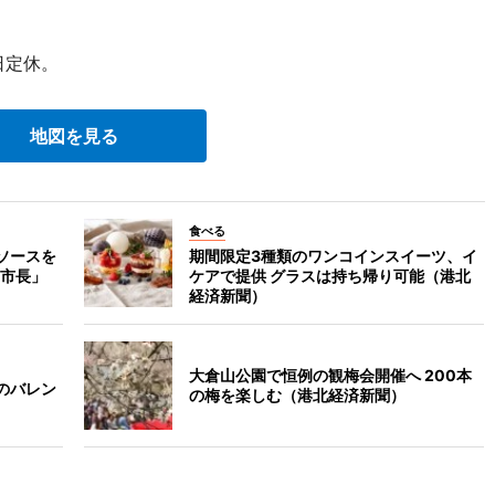
日定休。
地図を見る
食べる
ソースを
期間限定3種類のワンコインスイーツ、イ
市長」
ケアで提供 グラスは持ち帰り可能（港北
経済新聞）
大倉山公園で恒例の観梅会開催へ 200本
のバレン
の梅を楽しむ（港北経済新聞）