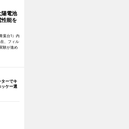
太陽電池
電性能を
青葉台1）内
現在、フィル
実験が進め
ンターでキ
ホッケー選