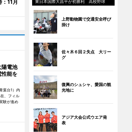
：11月
東日本国際大昌平が初勝利 高校野球
上野動物園で交通安全呼び
掛け
佐々木６回２失点 大リー
グ
太陽電池
電性能を
復興のシュシャ、愛国の観
青葉台1）内
光地に
現在、フィル
実験が進め
アジア大会公式ウエア発
表