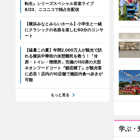
転生』シリーズスペシャル音楽ライブ
8/23、ニコニコで独占生配信
【横浜みなとみらいホール】小学生と一緒
にクラシックの名曲を楽しむ60分のコンサ
ート
【猛暑この夏】年間2,000万人が観光で訪
れる横浜中華街の休憩難民を救う！「冷
房・トイレ・喫煙所」完備の150席の大型
ネオンフードコート『鯉恋横丁』が観光客
に必至！店内の10店舗で施設内食べ歩きが
可能
もっと見る
学ぶ・