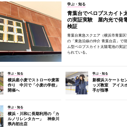
学ぶ・知る
青葉台でペロブスカイト
の実証実験 屋内光で発
検証
青葉台東急スクエア（横浜市青葉区
の「東急沿線の仲介 青葉台店」で
ム型ペロブスカイト太陽電池の実証
られている。
学ぶ・知る
学ぶ・知る
横浜産小麦でストローや麦茶
新横浜スケートセ
作り 中川で「小麦の学校」
ッズ教室 アイス
開催へ
手が指導
学ぶ・知る
横浜・川和に長期利用の「カ
ルノリレンタカー」 神奈川
県内初出店