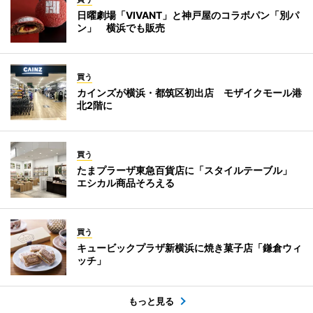
日曜劇場「VIVANT」と神戸屋のコラボパン「別パ
ン」 横浜でも販売
買う
カインズが横浜・都筑区初出店 モザイクモール港
北2階に
買う
たまプラーザ東急百貨店に「スタイルテーブル」
エシカル商品そろえる
買う
キュービックプラザ新横浜に焼き菓子店「鎌倉ウィ
ッチ」
もっと見る