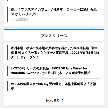
市川「プラスアイカフェ」が1周年 コーヒーに魅せられ
SEからバリスタに
市川経済新聞
プレスリリース
豊洲市場・横浜中央市場の買参権を活かした本格回転鮨「回転
鮨 豊洲 まぐろ一番」ららぽーと湘南平塚に2026年8月8日(土)
グランドオープン！
EVOTOPシリーズの新製品『EVOTOP Axis Wired for
Nintendo Switch 2』が8月6日（木）より順次予約開始!!
ホテル雅叙園東京のDNAを受け継ぐ、本格中国料理店「万福
樓」
もっと見る