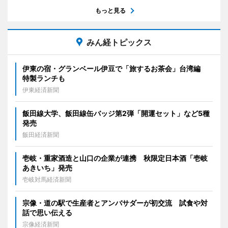
もっと見る
みん経トピックス
伊東の宿・グランベール伊豆で「旅するお茶会」台湾編
特製ランチも
伊東経済新聞
飯田線大学、飯田線缶バッジ第2弾「開運セット」など5種
発売
飯田経済新聞
壱岐・重家酒造と山口の企業が連携 秋限定日本酒「壱岐
あきいち」発売
壱岐対馬経済新聞
宗像・道の駅で生産者とアンバサダーが初交流 試食や対
話で思い伝える
宗像経済新聞