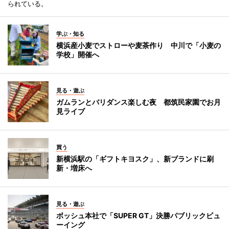
られている。
学ぶ・知る
横浜産小麦でストローや麦茶作り 中川で「小麦の
学校」開催へ
見る・遊ぶ
ガムランとバリダンス楽しむ夜 都筑民家園でお月
見ライブ
買う
新横浜駅の「ギフトキヨスク」、新ブランドに刷
新・増床へ
見る・遊ぶ
ボッシュ本社で「SUPER GT」決勝パブリックビュ
ーイング