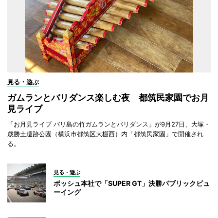
見る・遊ぶ
ガムランとバリダンス楽しむ夜 都筑民家園でお月
見ライブ
「お月見ライブ バリ島の竹ガムランとバリダンス」が9月27日、大塚・
歳勝土遺跡公園（横浜市都筑区大棚西）内「都筑民家園」で開催され
る。
見る・遊ぶ
ボッシュ本社で「SUPER GT」決勝パブリックビュ
ーイング