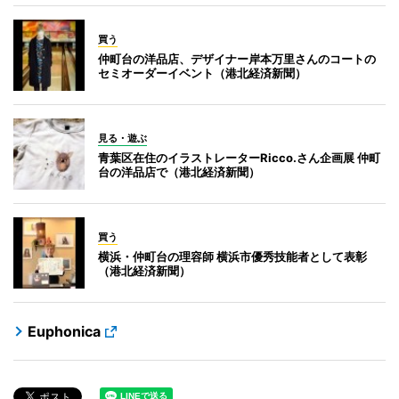
買う
仲町台の洋品店、デザイナー岸本万里さんのコートの
セミオーダーイベント（港北経済新聞）
見る・遊ぶ
青葉区在住のイラストレーターRicco.さん企画展 仲町
台の洋品店で（港北経済新聞）
買う
横浜・仲町台の理容師 横浜市優秀技能者として表彰
（港北経済新聞）
Euphonica