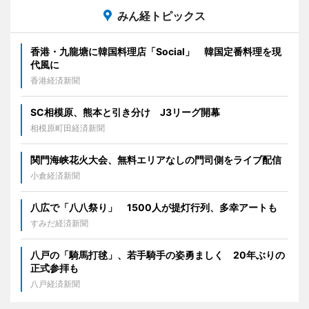
みん経トピックス
香港・九龍塘に韓国料理店「Social」 韓国定番料理を現
代風に
香港経済新聞
SC相模原、熊本と引き分け J3リーグ開幕
相模原町田経済新聞
関門海峡花火大会、無料エリアなしの門司側をライブ配信
小倉経済新聞
八広で「八八祭り」 1500人が提灯行列、多幸アートも
すみだ経済新聞
八戸の「騎馬打毬」、若手騎手の姿勇ましく 20年ぶりの
正式参拝も
八戸経済新聞